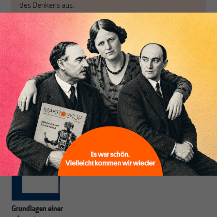
des Denkens aus.
Heiner Flassbeck
ist Mitbegründer von MAKROSKOP.
Er war
Honorarprofessor an der Universität Hamburg, Chef-Volkswirt der
UNCTAD und Staatssekretär im BMF. Seine Hauptarbeitsgebiete sind
die Globalisierung, die Theorie der wirtschaftlichen Entwicklung sowie
Geld- und Währungstheorie.
Grundlagen einer