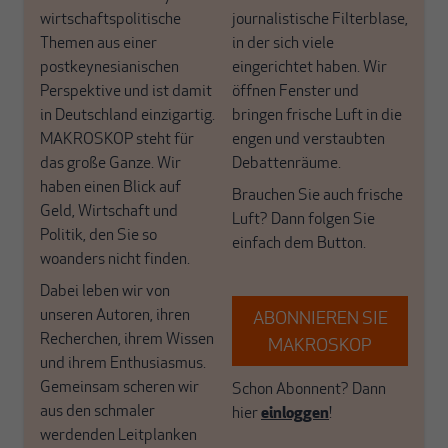
wirtschaftspolitische
journalistische Filterblase,
Themen aus einer
in der sich viele
postkeynesianischen
eingerichtet haben. Wir
Perspektive und ist damit
öffnen Fenster und
in Deutschland einzigartig.
bringen frische Luft in die
MAKROSKOP steht für
engen und verstaubten
das große Ganze. Wir
Debattenräume.
haben einen Blick auf
Brauchen Sie auch frische
Geld, Wirtschaft und
Luft? Dann folgen Sie
Politik, den Sie so
einfach dem Button.
woanders nicht finden.
Dabei leben wir von
unseren Autoren, ihren
ABONNIEREN SIE
Recherchen, ihrem Wissen
MAKROSKOP
und ihrem Enthusiasmus.
Gemeinsam scheren wir
Schon Abonnent? Dann
aus den schmaler
hier
einloggen
!
werdenden Leitplanken