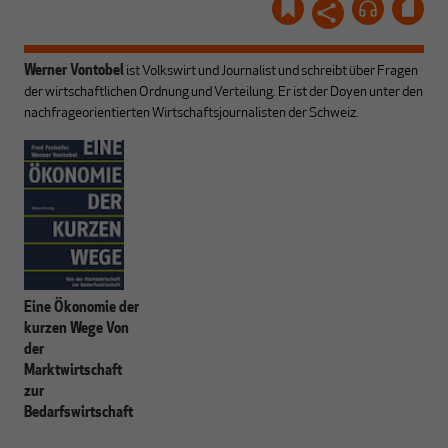
Werner Vontobel
ist Volkswirt und Journalist und schreibt über Fragen
der wirtschaftlichen Ordnung und Verteilung. Er ist der Doyen unter den
nachfrageorientierten Wirtschaftsjournalisten der Schweiz.
Eine Ökonomie der
kurzen Wege Von
der
Marktwirtschaft
zur
Bedarfswirtschaft