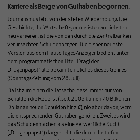
Karriere als Berge von Guthaben begonnen.
Journalismus lebt von der steten Wiederholung. Die
Geschichte, die Wirtschaftsjournalisten am liebsten
neu variieren, ist die von den durch die Zentralbanken
verursachten Schuldenbergen. Die bisher neueste
Version aus dem Hause TagesAnzeiger bedient unter
dem programmatischen Titel „Dragi der
Drogenpapst“ alle bekannten Clichés dieses Genres.
(SonntagsZeitung vom 28. Juli)
Da ist zum einen die Tatsache, dass immer nur von
Schulden die Rede ist („seit 2008 kamen 70 Billionen
Dollar an neuen Schulden hinzu.“), nie aber davon, wem
die entsprechenden Guthaben gehören. Zweites wird
das Schuldenmachen als eine verwerfliche Sucht
(„Drogenpapst“) dargestellt, die durch die tiefen