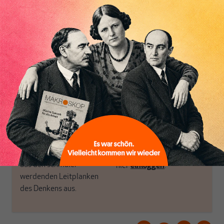
Perspektive und ist damit
öffnen Fenster und
in Deutschland einzigartig.
bringen frische Luft in die
MAKROSKOP steht für
engen und verstaubten
das große Ganze. Wir
Debattenräume.
haben einen Blick auf
Brauchen Sie auch frische
Geld, Wirtschaft und
Luft? Dann folgen Sie
Politik, den Sie so
einfach dem Button.
woanders nicht finden.
Dabei leben wir von
unseren Autoren, ihren
ABONNIEREN SIE
Recherchen, ihrem Wissen
MAKROSKOP
und ihrem Enthusiasmus.
Gemeinsam scheren wir
Schon Abonnent? Dann
aus den schmaler
hier
einloggen
!
werdenden Leitplanken
des Denkens aus.