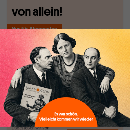
von allein!
Nur für Abonnenten
MAKROSKOP analysiert
Wir verlassen die
wirtschaftspolitische
journalistische Filterblase,
Themen aus einer
in der sich viele
postkeynesianischen
eingerichtet haben. Wir
Perspektive und ist damit
öffnen Fenster und
in Deutschland einzigartig.
bringen frische Luft in die
MAKROSKOP steht für
engen und verstaubten
das große Ganze. Wir
Debattenräume.
haben einen Blick auf
Brauchen Sie auch frische
Geld, Wirtschaft und
Luft? Dann folgen Sie
Politik, den Sie so
einfach dem Button.
woanders nicht finden.
Dabei leben wir von