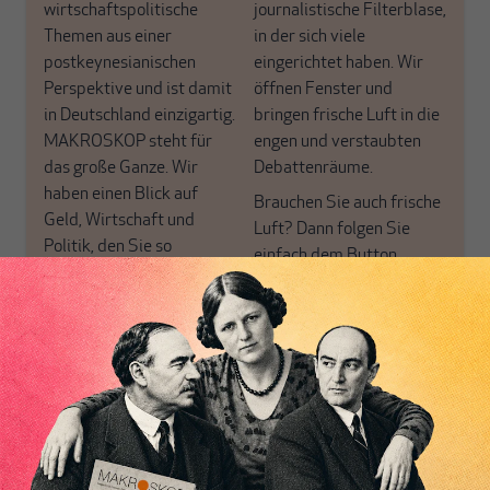
wirtschaftspolitische
journalistische Filterblase,
Themen aus einer
in der sich viele
postkeynesianischen
eingerichtet haben. Wir
Perspektive und ist damit
öffnen Fenster und
in Deutschland einzigartig.
bringen frische Luft in die
MAKROSKOP steht für
engen und verstaubten
das große Ganze. Wir
Debattenräume.
haben einen Blick auf
Brauchen Sie auch frische
Geld, Wirtschaft und
Luft? Dann folgen Sie
Politik, den Sie so
einfach dem Button.
woanders nicht finden.
Dabei leben wir von
unseren Autoren, ihren
ABONNIEREN SIE
Recherchen, ihrem Wissen
MAKROSKOP
und ihrem Enthusiasmus.
Gemeinsam scheren wir
Schon Abonnent? Dann
aus den schmaler
hier
einloggen
!
werdenden Leitplanken