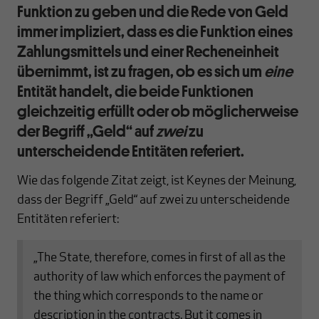
Funktion zu geben und die Rede von Geld
immer impliziert, dass es die Funktion eines
Zahlungsmittels und einer Recheneinheit
übernimmt, ist zu fragen, ob es sich um
eine
Entität handelt, die beide Funktionen
gleichzeitig erfüllt oder ob möglicherweise
der Begriff „Geld“ auf
zwei
zu
unterscheidende Entitäten referiert.
Wie das folgende Zitat zeigt, ist Keynes der Meinung,
dass der Begriff „Geld“ auf zwei zu unterscheidende
Entitäten referiert:
„The State, therefore, comes in first of all as the
authority of law which enforces the payment of
the thing which corresponds to the name or
description in the contracts. But it comes in