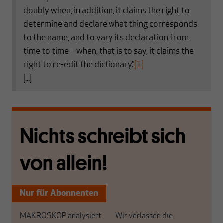
doubly when, in addition, it claims the right to
determine and declare what thing corresponds
to the name, and to vary its declaration from
time to time – when, that is to say, it claims the
right to re-edit the dictionary.”
[1]
[...]
Nichts schreibt sich
von allein!
Nur für Abonnenten
MAKROSKOP analysiert
Wir verlassen die