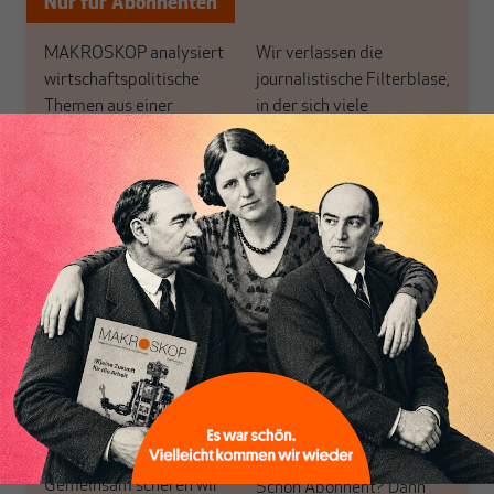
Nur für Abonnenten
MAKROSKOP analysiert
Wir verlassen die
wirtschaftspolitische
journalistische Filterblase,
Themen aus einer
in der sich viele
postkeynesianischen
eingerichtet haben. Wir
Perspektive und ist damit
öffnen Fenster und
in Deutschland einzigartig.
bringen frische Luft in die
MAKROSKOP steht für
engen und verstaubten
das große Ganze. Wir
Debattenräume.
haben einen Blick auf
Brauchen Sie auch frische
Geld, Wirtschaft und
Luft? Dann folgen Sie
Politik, den Sie so
einfach dem Button.
woanders nicht finden.
Dabei leben wir von
unseren Autoren, ihren
ABONNIEREN SIE
Recherchen, ihrem Wissen
MAKROSKOP
und ihrem Enthusiasmus.
Gemeinsam scheren wir
Schon Abonnent? Dann