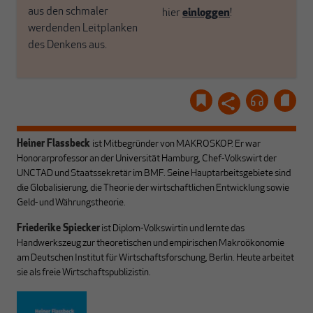
aus den schmaler
hier
einloggen
!
werdenden Leitplanken
des Denkens aus.
Heiner Flassbeck
ist Mitbegründer von MAKROSKOP.
Er war
Honorarprofessor an der Universität Hamburg, Chef-Volkswirt der
UNCTAD und Staatssekretär im BMF. Seine Hauptarbeitsgebiete sind
die Globalisierung, die Theorie der wirtschaftlichen Entwicklung sowie
Geld- und Währungstheorie.
Friederike Spiecker
ist Diplom-Volkswirtin und lernte das
Handwerkszeug zur theoretischen und empirischen Makroökonomie
am Deutschen Institut für Wirtschaftsforschung, Berlin. Heute arbeitet
sie als freie Wirtschaftspublizistin.