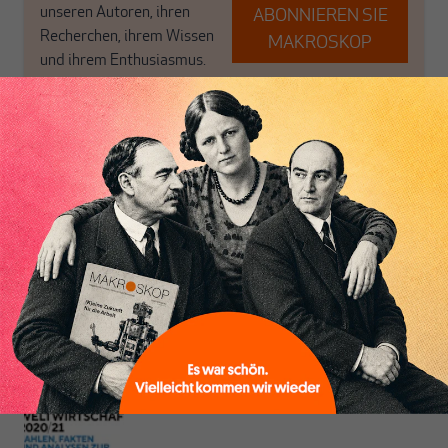
unseren Autoren, ihren
ABONNIEREN SIE
Recherchen, ihrem Wissen
MAKROSKOP
und ihrem Enthusiasmus.
Gemeinsam scheren wir
Schon Abonnent? Dann
aus den schmaler
hier
einloggen
!
werdenden Leitplanken
des Denkens aus.
Friederike Spiecker
ist Diplom-Volkswirtin und lernte das
Handwerkszeug zur theoretischen und empirischen Makroökonomie
am Deutschen Institut für Wirtschaftsforschung, Berlin. Heute arbeitet
sie als freie Wirtschaftspublizistin.