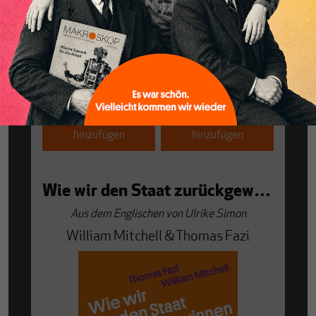
Promedia 2025. 240 S. 14,8 x 21. brosch.
23,00 €
18,99 €
ISBN:
978-3-85371-545-1
ISBN:
978-3-85371-930-5
Zum Warenkorb
Zum Warenkorb
hinzufügen
hinzufügen
Wie wir den Staat zurückgewinnen. Souveränität in einer Welt nach dem Neoliberalismus.
Aus dem Englischen von Ulrike Simon
William Mitchell & Thomas Fazi