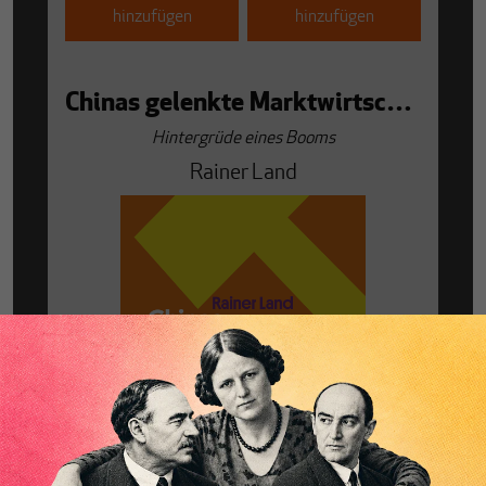
hinzufügen
hinzufügen
Chinas gelenkte Marktwirtschaft
Hintergrüde eines Booms
Rainer Land