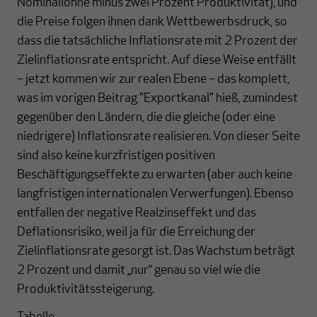
Nominallöhne minus zwei Prozent Produktivität), und
die Preise folgen ihnen dank Wettbewerbsdruck, so
dass die tatsächliche Inflationsrate mit 2 Prozent der
Zielinflationsrate entspricht. Auf diese Weise entfällt
– jetzt kommen wir zur realen Ebene – das komplett,
was im vorigen Beitrag "Exportkanal" hieß, zumindest
gegenüber den Ländern, die die gleiche (oder eine
niedrigere) Inflationsrate realisieren. Von dieser Seite
sind also keine kurzfristigen positiven
Beschäftigungseffekte zu erwarten (aber auch keine
langfristigen internationalen Verwerfungen). Ebenso
entfallen der negative Realzinseffekt und das
Deflationsrisiko, weil ja für die Erreichung der
Zielinflationsrate gesorgt ist. Das Wachstum beträgt
2 Prozent und damit „nur“ genau so viel wie die
Produktivitätssteigerung.