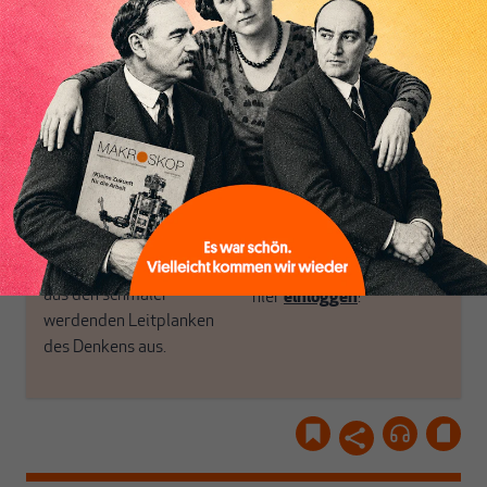
MAKROSKOP steht für
engen und verstaubten
das große Ganze. Wir
Debattenräume.
haben einen Blick auf
Brauchen Sie auch frische
Geld, Wirtschaft und
Luft? Dann folgen Sie
Politik, den Sie so
einfach dem Button.
woanders nicht finden.
Dabei leben wir von
unseren Autoren, ihren
ABONNIEREN SIE
Recherchen, ihrem Wissen
MAKROSKOP
und ihrem Enthusiasmus.
Gemeinsam scheren wir
Schon Abonnent? Dann
aus den schmaler
hier
einloggen
!
werdenden Leitplanken
des Denkens aus.