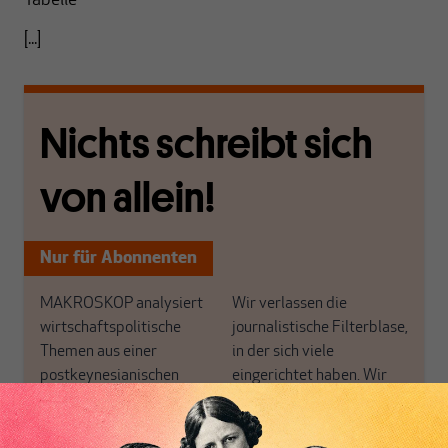
Tabelle
[...]
Nichts schreibt sich
von allein!
Nur für Abonnenten
MAKROSKOP analysiert
Wir verlassen die
wirtschaftspolitische
journalistische Filterblase,
Themen aus einer
in der sich viele
postkeynesianischen
eingerichtet haben. Wir
Perspektive und ist damit
öffnen Fenster und
in Deutschland einzigartig.
bringen frische Luft in die