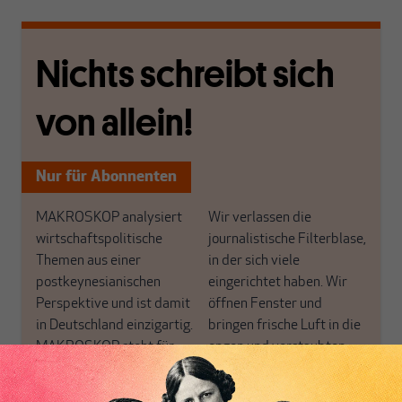
Nichts schreibt sich
von allein!
Nur für Abonnenten
MAKROSKOP analysiert
Wir verlassen die
wirtschaftspolitische
journalistische Filterblase,
Themen aus einer
in der sich viele
postkeynesianischen
eingerichtet haben. Wir
Perspektive und ist damit
öffnen Fenster und
in Deutschland einzigartig.
bringen frische Luft in die
MAKROSKOP steht für
engen und verstaubten
das große Ganze. Wir
Debattenräume.
haben einen Blick auf
Brauchen Sie auch frische