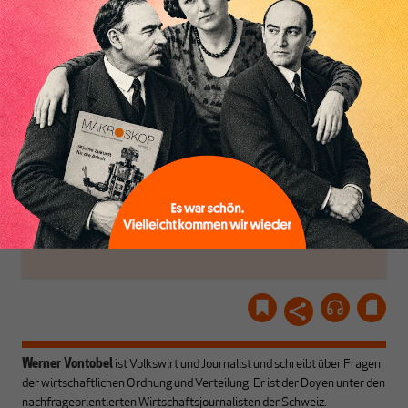
Geld, Wirtschaft und
Luft? Dann folgen Sie
Politik, den Sie so
einfach dem Button.
woanders nicht finden.
Dabei leben wir von
unseren Autoren, ihren
ABONNIEREN SIE
Recherchen, ihrem Wissen
MAKROSKOP
und ihrem Enthusiasmus.
Gemeinsam scheren wir
Schon Abonnent? Dann
aus den schmaler
hier
einloggen
!
werdenden Leitplanken
des Denkens aus.
Werner Vontobel
ist Volkswirt und Journalist und schreibt über Fragen
der wirtschaftlichen Ordnung und Verteilung. Er ist der Doyen unter den
nachfrageorientierten Wirtschaftsjournalisten der Schweiz.