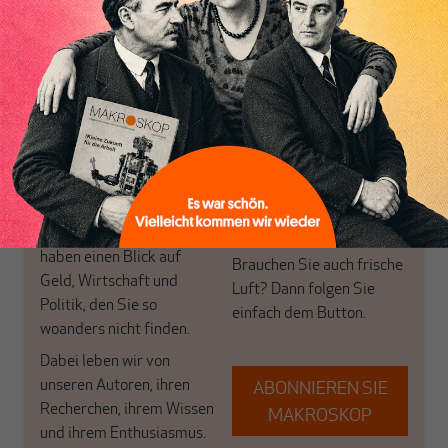
Nur für Abonnenten
MAKROSKOP analysiert
Wir verlassen die
wirtschaftspolitische
journalistische Filterblase,
Themen aus einer
in der sich viele
postkeynesianischen
eingerichtet haben. Wir
Perspektive und ist damit
öffnen Fenster und
in Deutschland einzigartig.
bringen frische Luft in die
MAKROSKOP steht für
engen und verstaubten
das große Ganze. Wir
Debattenräume.
haben einen Blick auf
Brauchen Sie auch frische
Geld, Wirtschaft und
Luft? Dann folgen Sie
Politik, den Sie so
einfach dem Button.
woanders nicht finden.
Dabei leben wir von
unseren Autoren, ihren
ABONNIEREN SIE
Recherchen, ihrem Wissen
MAKROSKOP
und ihrem Enthusiasmus.