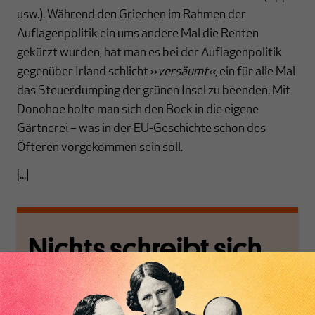
usw.). Während den Griechen im Rahmen der
Auflagenpolitik ein ums andere Mal die Renten
gekürzt wurden, hat man es bei der Auflagenpolitik
gegenüber Irland schlicht ››
versäumt‹‹
, ein für alle Mal
das Steuerdumping der grünen Insel zu beenden. Mit
Donohoe holte man sich den Bock in die eigene
Gärtnerei – was in der EU-Geschichte schon des
Öfteren vorgekommen sein soll.
[...]
Nichts schreibt sich
von allein!