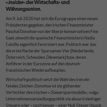
››
Insider
‹‹ der Wirtschafts- und
Währungsunion.
Am 9. Juli 2020 hat sich die Eurogruppe einen neuen
Präsidenten gegeben, den irischen Finanzminister
Paschal Donohoe von der liberal-konservativen Fine
Gael, obwohl die spanische Finanzministerin Nadia
Calviño eigentlich favorisiert war. Politisch war das
die erste Rache der Sparsamen Vier (Niederlande,
Österreich, Schweden, Dänemark) bzw. deren
Anführer in der Eurozone auf den deutsch-
französischen Wiederaufbauplan.
Wirtschaftspolitisch setzt die Wahl des Iren ein
fatales Zeichen. Donohoe ist ein glühender
Verfechter des irischen ››
Steuersparmodells
‹‹, vulgo
Unternehmensansiedlungspolitik via absurd niedriger
Steuern oder – noch besser – einer Null-Steuer (Apple