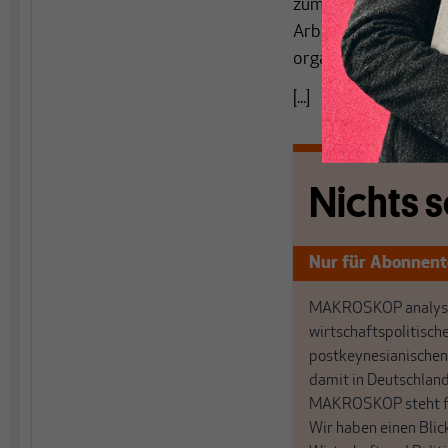
zum unfreiwilligen N
Arbeitslosigkeit imm
organisierte Gesells
[...]
Nichts s
Nur für Abonnen
MAKROSKOP analysi
wirtschaftspolitisch
postkeynesianischen
damit in Deutschland
MAKROSKOP steht fü
Wir haben einen Blic