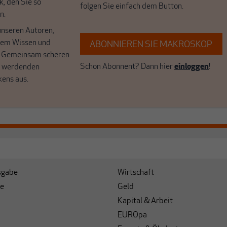
k, den Sie so
folgen Sie einfach dem Button.
n.
unseren Autoren,
hrem Wissen und
ABONNIEREN SIE MAKROSKOP
. Gemeinsam scheren
Schon Abonnent? Dann hier
einloggen
!
r werdenden
kens aus.
sgabe
Wirtschaft
e
Geld
Kapital & Arbeit
EUROpa