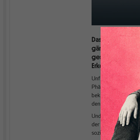
Das Auftreten von
gängigen Ansätze
gesamtwirtschaft
Erkenntnissen, s
Unfreiwillige Arbeit
Phänomen. Die Betroff
bekämpfen und dennoc
den gesellschaftlich
Und das, obwohl Arbe
der Privatwirtschaft,
sozialen Dienstleist