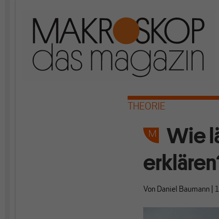
THEORIE
Wie l
erklären
Von
Daniel Baumann
|
1