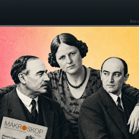
Bild 
 unfreiwilliger Arbeitslosigkeit kann mit den heut
n weder erklärt noch verhindert werden. Eine
liche Ursachenanalyse führt nicht nur zu anderen
ondern weist auch auf eine grundsätzliche Lösung.
slosigkeit ist ein bemerkenswertes gesellschaftliches
enen wollen Sie nicht, die Politik versucht, sie zu
h tritt sie auf. Sie ist ökonomisch ineffizient und reduziert
en Wohlstand.
itmöglichkeiten doch alles andere als knapp sind. Sei es in
 bei der Erhaltung und Herstellung öffentlicher Güter,
ungen oder innovativen Tätigkeiten – denkbare Alternativen