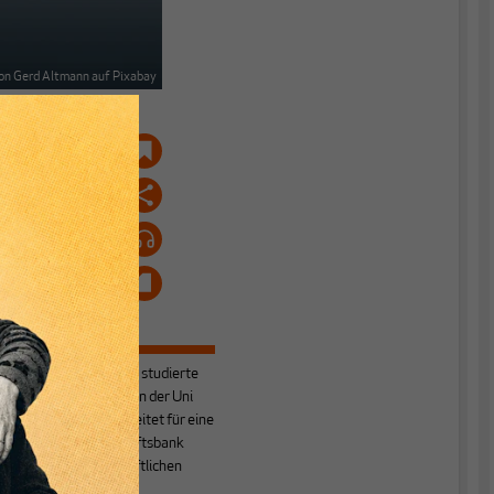
von Gerd Altmann auf Pixabay
e
Daniel Baumann
studierte
Volkswirtschaft an der Uni
Potsdam und arbeitet für eine
deutsche Geschäftsbank
im volkswirtschaftlichen
Research. Seine