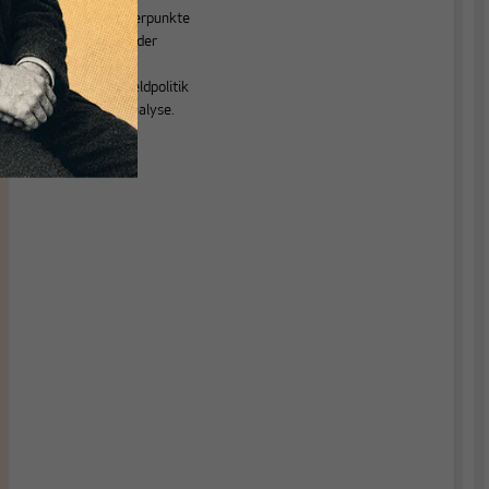
Forschungsschwerpunkte
liegen im Bereich der
Alterssicherung,
Finanzmärkte, Geldpolitik
und Konjunkturanalyse.