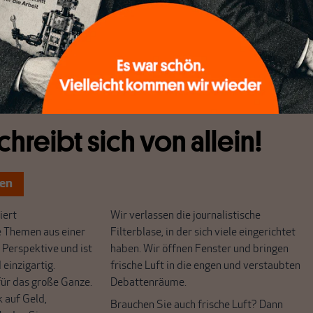
ichtstun sind reichlich vorhanden. Dennoch bricht die
er wieder geradezu schicksalhaft über kapitalistisch
chaften herein.
chreibt sich von allein!
ten
ert
Wir verlassen die journalistische
e Themen aus einer
Filterblase, in der sich viele eingerichtet
 Perspektive und ist
haben. Wir öffnen Fenster und bringen
 einzigartig.
frische Luft in die engen und verstaubten
r das große Ganze.
Debattenräume.
k auf Geld,
Brauchen Sie auch frische Luft? Dann