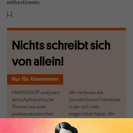
mitbestimmen.
[...]
Nichts schreibt sich
von allein!
Nur für Abonnenten
MAKROSKOP analysiert
Wir verlassen die
wirtschaftspolitische
journalistische Filterblase,
Themen aus einer
in der sich viele
postkeynesianischen
eingerichtet haben. Wir
Perspektive und ist damit
öffnen Fenster und
in Deutschland einzigartig.
bringen frische Luft in die