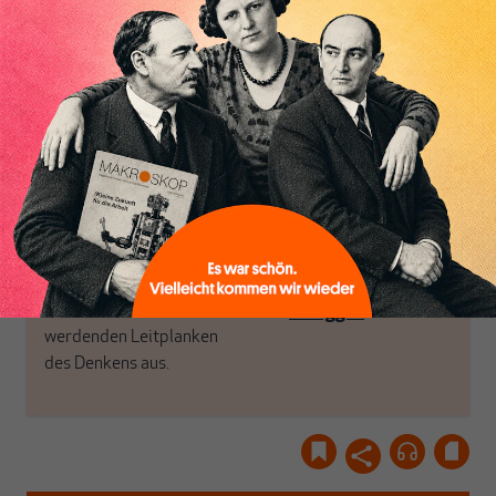
MAKROSKOP steht für
engen und verstaubten
das große Ganze. Wir
Debattenräume.
haben einen Blick auf
Brauchen Sie auch frische
Geld, Wirtschaft und
Luft? Dann folgen Sie
Politik, den Sie so
einfach dem Button.
woanders nicht finden.
Dabei leben wir von
unseren Autoren, ihren
ABONNIEREN SIE
Recherchen, ihrem Wissen
MAKROSKOP
und ihrem Enthusiasmus.
Gemeinsam scheren wir
Schon Abonnent? Dann
aus den schmaler
hier
einloggen
!
werdenden Leitplanken
des Denkens aus.