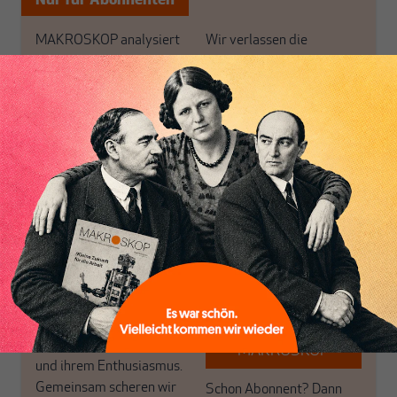
Nur für Abonnenten
MAKROSKOP analysiert
Wir verlassen die
wirtschaftspolitische
journalistische Filterblase,
Themen aus einer
in der sich viele
postkeynesianischen
eingerichtet haben. Wir
Perspektive und ist damit
öffnen Fenster und
in Deutschland einzigartig.
bringen frische Luft in die
MAKROSKOP steht für
engen und verstaubten
das große Ganze. Wir
Debattenräume.
haben einen Blick auf
Brauchen Sie auch frische
Geld, Wirtschaft und
Luft? Dann folgen Sie
Politik, den Sie so
einfach dem Button.
woanders nicht finden.
Dabei leben wir von
unseren Autoren, ihren
ABONNIEREN SIE
Recherchen, ihrem Wissen
MAKROSKOP
und ihrem Enthusiasmus.
Gemeinsam scheren wir
Schon Abonnent? Dann