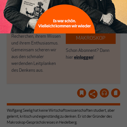
Geld, Wirtschaft und
Luft? Dann folgen Sie
Politik, den Sie so
einfach dem Button.
woanders nicht finden.
Dabei leben wir von
unseren Autoren, ihren
ABONNIEREN SIE
Recherchen, ihrem Wissen
MAKROSKOP
und ihrem Enthusiasmus.
Gemeinsam scheren wir
Schon Abonnent? Dann
aus den schmaler
hier
einloggen
!
werdenden Leitplanken
des Denkens aus.
Wolfgang Seelig hat keine Wirtschaftswissenschaften studiert, aber
gelernt, kritisch und eigenständig zu denken. Er ist der Gründer des
Makroskop-Gesprächskreises in Heidelberg.