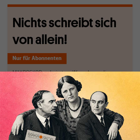
Nichts schreibt sich
von allein!
Nur für Abonnenten
MAKROSKOP analysiert
Wir verlassen die
wirtschaftspolitische
journalistische Filterblase,
Themen aus einer
in der sich viele
postkeynesianischen
eingerichtet haben. Wir
Perspektive und ist damit
öffnen Fenster und
in Deutschland einzigartig.
bringen frische Luft in die
MAKROSKOP steht für
engen und verstaubten
das große Ganze. Wir
Debattenräume.
haben einen Blick auf
Brauchen Sie auch frische