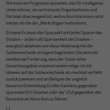
Wie kann ein Programm aussehen, das für intelligente
Unternehmer, sie vertretende Organisationen und
Parteien überzeugend ist, weil es ihre Interessen nicht
minder als die der „Werktätigen“ wahrnimmt.
Erstens
: Es muss den Sparpakt und jedes Sparen des
Staates – anders als Sparsamkeit des Staates –
energisch ablehnen und diese Ablehnung mit der
Saldenmechanik stringent begründen. Die zentrale
neoliberale Forderung, dass der Staat seine
Gesamtausgaben maximal senken möge, ist mit
Hinweis auf die Saldenmechanik als maximal verfehlt
zurückzuweisen und am Beispiel der ungleich
besseren Entwicklung Großbritanniens gegenüber
sparenden EU-Staaten oder der USA gegenüber der
Eurozone ad Absurdum zu führen.
[...]