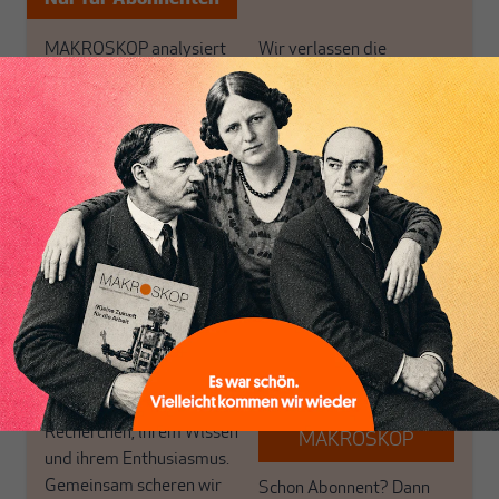
MAKROSKOP analysiert
Wir verlassen die
wirtschaftspolitische
journalistische Filterblase,
Themen aus einer
in der sich viele
postkeynesianischen
eingerichtet haben. Wir
Perspektive und ist damit
öffnen Fenster und
in Deutschland einzigartig.
bringen frische Luft in die
MAKROSKOP steht für
engen und verstaubten
das große Ganze. Wir
Debattenräume.
haben einen Blick auf
Brauchen Sie auch frische
Geld, Wirtschaft und
Luft? Dann folgen Sie
Politik, den Sie so
einfach dem Button.
woanders nicht finden.
Dabei leben wir von
unseren Autoren, ihren
ABONNIEREN SIE
Recherchen, ihrem Wissen
MAKROSKOP
und ihrem Enthusiasmus.
Gemeinsam scheren wir
Schon Abonnent? Dann