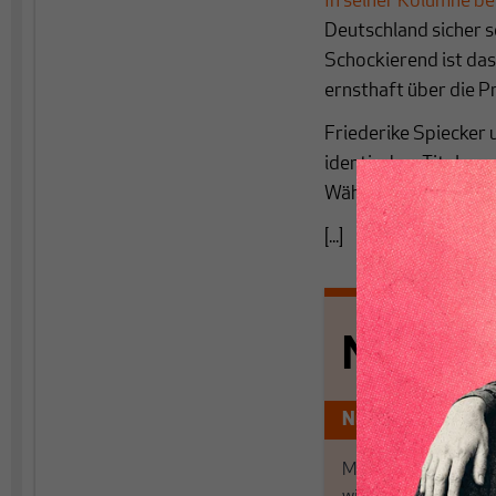
In seiner Kolumne be
Deutschland sicher 
Schockierend ist das 
ernsthaft über die 
Friederike Spiecker 
identischen Titel ge
Währungsunion“. Dor
[...]
Nichts s
Nur für Abonnen
MAKROSKOP analysi