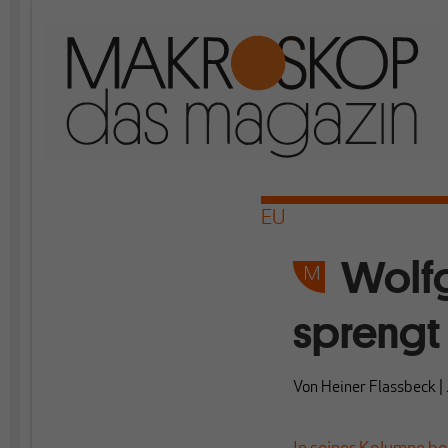
EU
Wolfg
sprengt
Von
Heiner Flassbeck
|