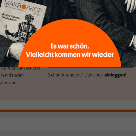
e Themen aus einer
Filterblase, in der sich viele eingerichtet
 Perspektive und ist
haben. Wir öffnen Fenster und bringen
 einzigartig.
frische Luft in die engen und verstaubten
r das große Ganze.
Debattenräume.
k auf Geld,
Brauchen Sie auch frische Luft? Dann
k, den Sie so
folgen Sie einfach dem Button.
n.
unseren Autoren,
hrem Wissen und
ABONNIEREN SIE MAKROSKOP
. Gemeinsam scheren
Schon Abonnent? Dann hier
einloggen
!
r werdenden
kens aus.