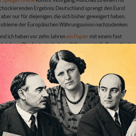
i Spiegel-Online
kommt Wolfgang Münchau zu einem für
schockierenden Ergebnis: Deutschland sprengt den Euro!
aber nur für diejenigen, die sich bisher geweigert haben,
Probleme der Europäischen Währungsunion nachzudenken.
und ich haben vor zehn Jahren
ein Papier
mit einem fast
schrieben: „Die deutsche Lohnpolitik sprengt die Europäische
t kamen wir ebenfalls zu einem schockierenden Ergebnis:
chreibt sich von allein!
ten
ert
Wir verlassen die journalistische