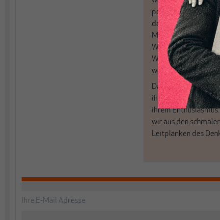
wirtschaftspolitisch
postkeynesianischen
damit in Deutschland
MAKROSKOP steht fü
Wir haben einen Blic
Wirtschaft und Politi
woanders nicht finde
Dabei leben wir von 
ihren Recherchen, i
ihrem Enthusiasmus
wir aus den schmale
Leitplanken des Den