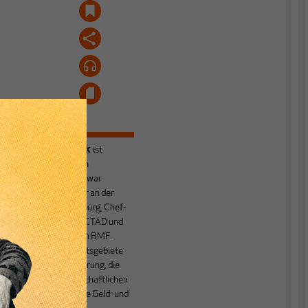
Heiner Flassbeck
ist
Mitbegründer von
MAKROSKOP.
Er war
Honorarprofessor an der
Universität Hamburg, Chef-
Volkswirt der UNCTAD und
Staatssekretär im BMF.
Seine Hauptarbeitsgebiete
sind die Globalisierung, die
Theorie der wirtschaftlichen
Entwicklung sowie Geld- und