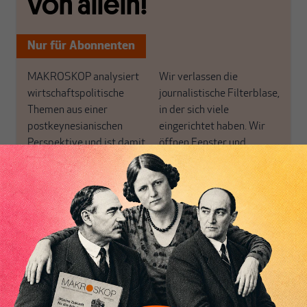
von allein!
Nur für Abonnenten
MAKROSKOP analysiert
Wir verlassen die
wirtschaftspolitische
journalistische Filterblase,
Themen aus einer
in der sich viele
postkeynesianischen
eingerichtet haben. Wir
Perspektive und ist damit
öffnen Fenster und
in Deutschland einzigartig.
bringen frische Luft in die
MAKROSKOP steht für
engen und verstaubten
das große Ganze. Wir
Debattenräume.
haben einen Blick auf
Brauchen Sie auch frische
Geld, Wirtschaft und
Luft? Dann folgen Sie
Politik, den Sie so
einfach dem Button.
woanders nicht finden.
Dabei leben wir von
unseren Autoren, ihren
ABONNIEREN SIE