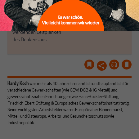
Recherchen, ihrem Wissen
MAKROSKOP
und ihrem Enthusiasmus.
Gemeinsam scheren wir
Schon Abonnent? Dann
aus den schmaler
hier
einloggen
!
werdenden Leitplanken
des Denkens aus.
Hardy Koch
war mehr als 40 Jahre ehrenamtlich und hauptamtlich für
verschiedene Gewerkschaften (wie GEW, DGB & IG Metall) und
gewerkschaftsnahen Einrichtungen (wie Hans-Böckler-Stiftung,
Friedrich-Ebert-Stiftung & Europäisches Gewerkschaftsinstitut) tätig.
Seine wichtigsten Arbeitsfelder waren Europäischer Binnenmarkt,
Mittel- und Osteuropa, Arbeits- und Gesundheitsschutz sowie
Industriepolitik.