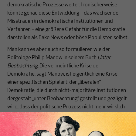
demokratische Prozesse weiter. Ironischerweise
könnte genau diese Entwicklung – das wachsende
Misstrauen in demokratische Institutionen und
Verfahren – eine größere Gefahr für die Demokratie
darstellen als Fake News oder böse Populisten selbst.
Man kann es aber auch so formulieren wie der
Politologe Philip Manow in seinem Buch
Unter
Beobachtung.
Die vermeintliche Krise der
Demokratie, sagt Manow, ist eigentlich eine Krise
einer spezifischen Spielart: der „liberalen“
Demokratie, die durch nicht-majoritäre Institutionen
dergestalt „unter Beobachtung“ gestellt und gezügelt
wird, dass der politische Prozess nicht mehr wirklich
offen ist. Allein den Talk zwischen Alice Weidel und
Elon Musk auf X sollen bis zu 150 EU-Beamte
"überwacht" haben. Noch Fragen?