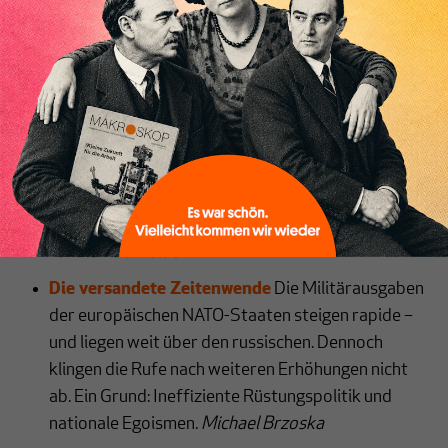
Inhaltsverzeichnis
Alle Themen dieser Ausgabe:
Verwaltung am Limit: Überforderung ist das
neue Normal
Bund und Länder bringen Städte und
Gemeinden mit immer neuen Aufgaben in
finanzielle Bredouille. Das liegt nicht zuletzt an
schlechter Gesetzgebung. Die neue
Bundesregierung muss längst überfällige
Reformen durchsetzen. Eine Analyse.
Vincent
Tandler-Schneider
Die versandete Zeitenwende
Die Militärausgaben
der europäischen NATO-Staaten steigen rapide –
und liegen weit über den russischen. Dennoch
klingen die Rufe nach weiteren Erhöhungen nicht
ab. Ein Grund: Ineffiziente Rüstungspolitik und
nationale Egoismen.
Michael Brzoska