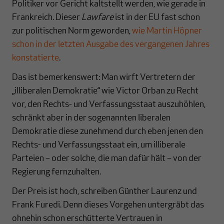
Politiker vor Gericht kaltstellt werden, wie gerade in
Frankreich. Dieser
Lawfare
ist in der EU fast schon
zur politischen Norm geworden,
wie Martin Höpner
schon in der letzten Ausgabe des vergangenen Jahres
konstatierte
.
Das ist bemerkenswert: Man wirft Vertretern der
„illiberalen Demokratie“ wie Victor Orban zu Recht
vor, den Rechts- und Verfassungsstaat auszuhöhlen,
schränkt aber in der sogenannten liberalen
Demokratie diese zunehmend durch eben jenen den
Rechts- und Verfassungsstaat ein, um illiberale
Parteien – oder solche, die man dafür hält – von der
Regierung fernzuhalten.
Der Preis ist hoch, schreiben Günther Laurenz und
Frank Furedi. Denn dieses Vorgehen untergräbt das
ohnehin schon erschütterte Vertrauen in