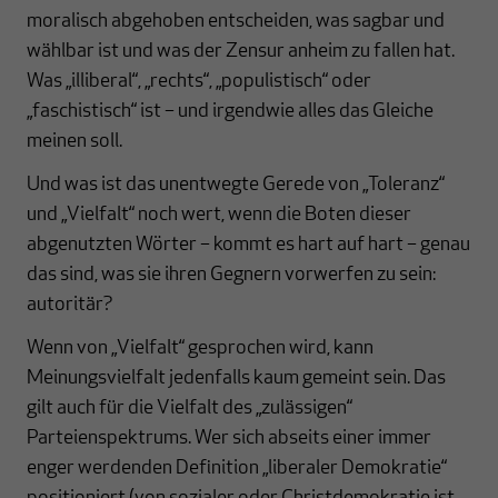
moralisch abgehoben entscheiden, was sagbar und
wählbar ist und was der Zensur anheim zu fallen hat.
Was „illiberal“, „rechts“, „populistisch“ oder
„faschistisch“ ist – und irgendwie alles das Gleiche
meinen soll.
Und was ist das unentwegte Gerede von „Toleranz“
und „Vielfalt“ noch wert, wenn die Boten dieser
abgenutzten Wörter – kommt es hart auf hart – genau
das sind, was sie ihren Gegnern vorwerfen zu sein:
autoritär?
Wenn von „Vielfalt“ gesprochen wird, kann
Meinungsvielfalt jedenfalls kaum gemeint sein. Das
gilt auch für die Vielfalt des „zulässigen“
Parteienspektrums. Wer sich abseits einer immer
enger werdenden Definition „liberaler Demokratie“