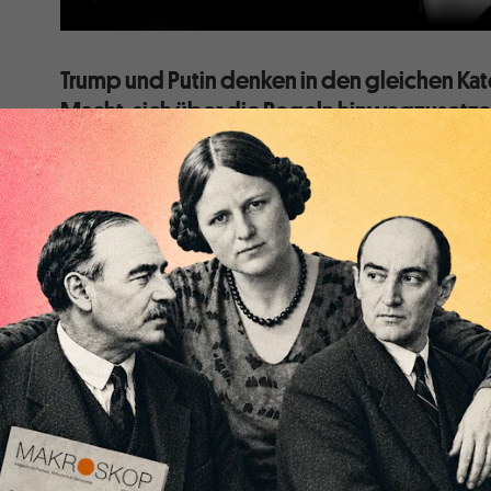
Trump und Putin denken in den gleichen Kat
Macht, sich über die Regeln hinwegzusetzen
die USA das nun selbst gegenüber den ei
handhaben, markiert eine zweite Zeitenwe
Am 27. Februar 2022, drei Tage nach Putins Angriff a
Bundeskanzler Scholz
die „Zeitenwende-Rede“
gehal
„Der 24. Februar 2022 markiert eine Zeitenwende
Kontinents. (…) Wir erleben eine Zeitenwende. Un
danach ist nicht mehr dieselbe wie die Welt davor.
Frage, ob Macht das Recht brechen darf, ob wir es
zurückzudrehen in die Zeit der Großmächte des 19
zertrümmert die europäische Sicherheitsordnung, 
Schlussakte von Helsinki fast ein halbes Jahrhund