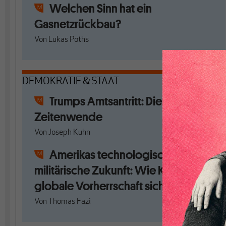
Welchen Sinn hat ein
Gasnetzrückbau?
Von
Lukas Poths
DEMOKRATIE & STAAT
Trumps Amtsantritt: Die zweite
Zeitenwende
Von
Joseph Kuhn
Amerikas technologisch-
militärische Zukunft: Wie KI die
globale Vorherrschaft sichern soll
Von
Thomas Fazi