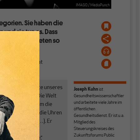
IMAGO / MediaPunch
egorien. Sie haben die
 und sie tun es. Dass
genen Verbündeten so
nde.
uf die Ukraine, hat
ten:
 in der Geschichte unseres
Joseph Kuhn
ist
d das bedeutet: Die Welt
Gesundheitswissenschaftler
und arbeitete viele Jahre im
 Im Kern geht es um die
öffentlichen
 Putin gestatten, die Uhren
Gesundheitsdienst. Er ist u.a.
. Jahrhunderts (…). Er
Mitglied des
Steuerungskreises des
wie sie seit der
Zukunftsforums Public
ert Bestand hatte.“