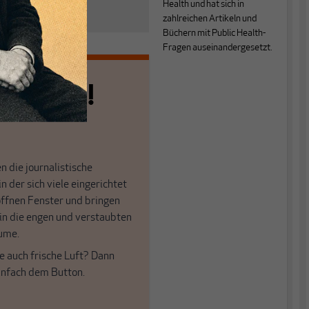
Health und hat sich in
zahlreichen Artikeln und
Büchern mit Public Health-
Fragen auseinandergesetzt.
n allein!
n die journalistische
in der sich viele eingerichtet
öffnen Fenster und bringen
 in die engen und verstaubten
ume.
e auch frische Luft? Dann
einfach dem Button.