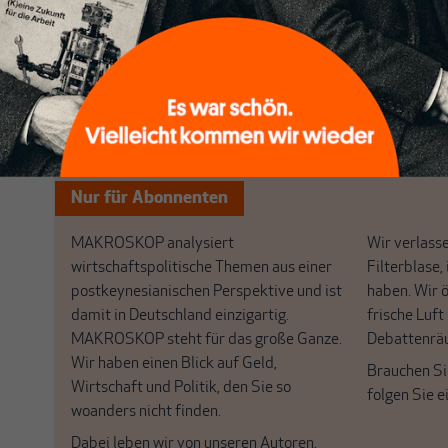
[...]
Nichts schreibt sich vo
Nur für Abonnenten
MAKROSKOP analysiert
Wir verlasse
wirtschaftspolitische Themen aus einer
Filterblase, 
postkeynesianischen Perspektive und ist
haben. Wir 
damit in Deutschland einzigartig.
frische Luft
MAKROSKOP steht für das große Ganze.
Debattenrä
Wir haben einen Blick auf Geld,
Brauchen Si
Wirtschaft und Politik, den Sie so
folgen Sie 
woanders nicht finden.
Dabei leben wir von unseren Autoren,