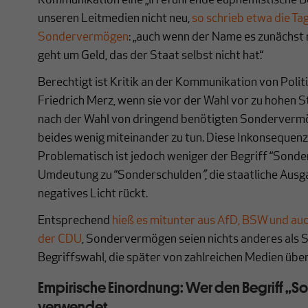
Kommunikation eine „irreführende euphemistische Bed
unseren Leitmedien nicht neu,
so schrieb etwa die Ta
Sondervermögen
: „auch wenn der Name es zunächst 
geht um Geld, das der Staat selbst nicht hat.“
Berechtigt ist Kritik an der Kommunikation von Poli
Friedrich Merz, wenn sie vor der Wahl vor zu hohen 
nach der Wahl von dringend benötigten Sondervermö
beides wenig miteinander zu tun. Diese Inkonsequenz i
Problematisch ist jedoch weniger der Begriff “Sond
Umdeutung zu “Sonderschulden
”
, die staatliche Ausg
negatives Licht rückt.
Entsprechend
hieß es mitunter aus AfD, BSW und auch
der CDU
, Sondervermögen seien nichts anderes als 
Begriffswahl, die später von zahlreichen Medien ü
Empirische Einordnung: Wer den Begriff „
verwendet