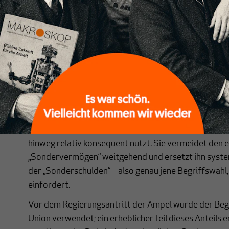
Abbildung 1, Quelle: eigene Darstellung basierend auf DIP – das Reche
Auffällig ist, dass die AfD den Begriff als einzige Fr
hinweg relativ konsequent nutzt. Sie vermeidet den e
„Sondervermögen“ weitgehend und ersetzt ihn syste
der „Sonderschulden“ – also genau jene Begriffswahl,
einfordert.
Vor dem Regierungsantritt der Ampel wurde der Begr
Union verwendet; ein erheblicher Teil dieses Anteils