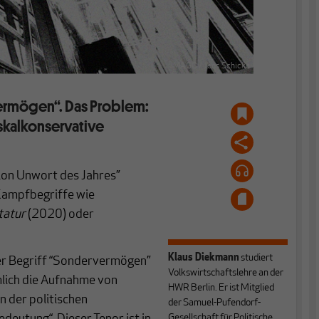
IMAGO / Jens Schicke
ermögen“. Das Problem:
iskalkonservative
ion Unwort des Jahres”
Kampfbegriffe wie
tatur
(2020) oder
Klaus Diekmann
studiert
der Begriff “Sondervermögen”
Volkswirtschaftslehre an der
ämlich die Aufnahme von
HWR Berlin. Er ist Mitglied
 der politischen
der Samuel-Pufendorf-
Gesellschaft für Politische