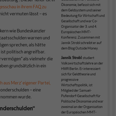
eutung“. Dieser Tenor ist in
Ökonomie, befasst sich mit
gesschau in ihrem FAQ zu
dem Geldsystem und seiner
nicht vermuten lässt – es
Bedeutung für Wirtschaft und
Gesellschaft und war Co-
Organisator der 3. und 4.
tikern wie Bundeskanzler
Europäischen MMT-
Staatsschulden warnen und
Konferenz. Zusammen mit
Jannik Strobl schreibt er auf
gen sprechen, als hätte
dem Blog
Outside Money.
st politisch angreifbar.
Jannik Strobl
studiert
ervermögen”
als vielmehr die
Volkswirtschaftslehre an der
aben grundsätzlich in ein
HWR Berlin. Er interessiert
sich für Geldtheorie und
progressive
 aus Merz’ eigener Partei,
Wirtschaftspolitik, ist
Sonderschulden – eine
Mitglied der Samuel-
Pufendorf-Gesellschaft für
bernommen wurde.
Politische Ökonomie und war
Sonderschulden“
zweimal an der Organisation
der Europäischen MMT-