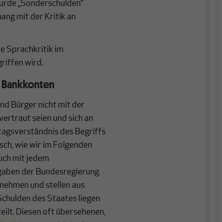
urde „Sonderschulden“
ang mit der Kritik an
te Sprachkritik im
riffen wird.
n Bankkonten
nd Bürger nicht mit der
rtraut seien und sich an
ltagsverständnis des Begriffs
sch, wie wir im Folgenden
uch mit jedem
gaben der Bundesregierung
nehmen und stellen aus
Schulden des Staates liegen
eilt. Diesen oft übersehenen,