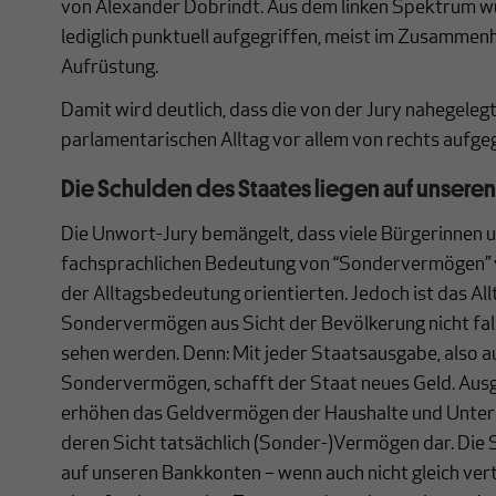
von Alexander Dobrindt. Aus dem linken Spektrum w
lediglich punktuell aufgegriffen, meist im Zusammenh
Aufrüstung.
Damit wird deutlich, dass die von der Jury nahegeleg
parlamentarischen Alltag vor allem von rechts aufgeg
Die Schulden des Staates liegen auf unsere
Die Unwort-Jury bemängelt, dass viele Bürgerinnen u
fachsprachlichen Bedeutung von “Sondervermögen” ve
der Alltagsbedeutung orientierten. Jedoch ist das Al
Sondervermögen aus Sicht der Bevölkerung nicht fal
sehen werden. Denn: Mit jeder Staatsausgabe, also a
Sondervermögen, schafft der Staat neues Geld. Aus
erhöhen das Geldvermögen der Haushalte und Unter
deren Sicht tatsächlich (Sonder-)Vermögen dar. Die 
auf unseren Bankkonten – wenn auch nicht gleich vert