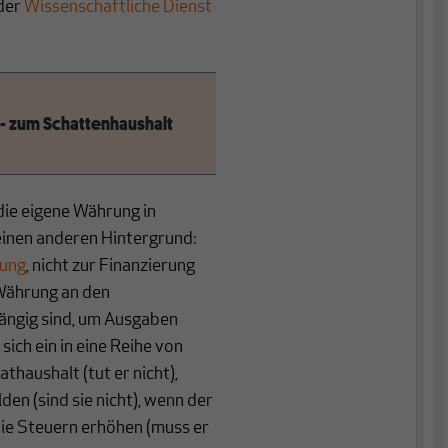
der
Wissenschaftliche Dienst
 zum Schattenhaushalt
die eigene Währung in
einen anderen Hintergrund:
rung
, nicht zur Finanzierung
 Währung an den
ängig sind, um Ausgaben
sich ein in eine Reihe von
thaushalt (tut er nicht),
en (sind sie nicht), wenn der
die Steuern erhöhen (muss er