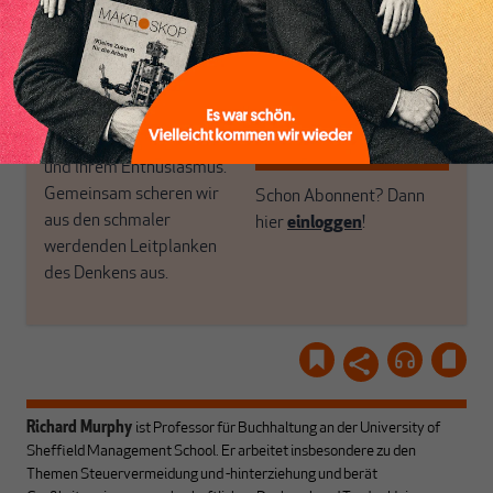
Geld, Wirtschaft und
Luft? Dann folgen Sie
Politik, den Sie so
einfach dem Button.
woanders nicht finden.
Dabei leben wir von
unseren Autoren, ihren
ABONNIEREN SIE
Recherchen, ihrem Wissen
MAKROSKOP
und ihrem Enthusiasmus.
Gemeinsam scheren wir
Schon Abonnent? Dann
aus den schmaler
hier
einloggen
!
werdenden Leitplanken
des Denkens aus.
Richard Murphy
ist Professor für Buchhaltung an der University of
Sheffield Management School. Er arbeitet insbesondere zu den
Themen Steuervermeidung und -hinterziehung und berät