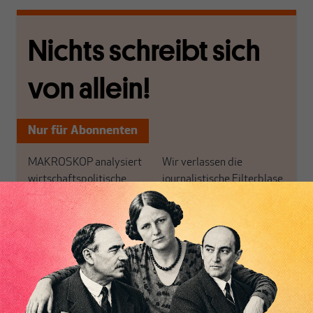
Nichts schreibt sich
von allein!
Nur für Abonnenten
MAKROSKOP analysiert
Wir verlassen die
wirtschaftspolitische
journalistische Filterblase,
Themen aus einer
in der sich viele
postkeynesianischen
eingerichtet haben. Wir
Perspektive und ist damit
öffnen Fenster und
in Deutschland einzigartig.
bringen frische Luft in die
Inhaltsverzeichnis
MAKROSKOP steht für
engen und verstaubten
das große Ganze. Wir
Debattenräume.
haben einen Blick auf
Brauchen Sie auch frische