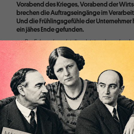
Vorabend des Krieges, Vorabend der Wirtsch
brechen die Auftragseingänge im Verarbei
Und die Frühlingsgefühle der Unternehmer
ein jähes Ende gefunden.
Der Februar beendet die zuletzt vorherrschende
Auftragseingänge im Verarbeitenden Gewerbe. D
einmal leicht anziehen – doch der deutschen Indu
bevor.
Das sehen auch die Unternehmen so – mit dem Krieg
Stimmung so stark eingebrochen wie zuletzt zu B
Konzerne warnen vor einem Energieembargo.
Die Vorboten des Ungemachs haben die deutsche Indu
Lebenszeichen von Ende 2021 und Januar 2022 (plus
für die Auftragseingänge im Verarbeitenden Gewerb
Vergleich zum Vormonat. Bei den Herstellern von Inv