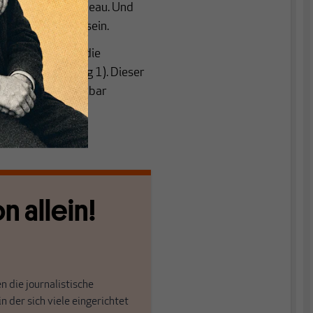
dem Vormonatsniveau. Und
 nur der Anfang sein.
e bedingt durch die
(siehe Abbildung 1). Dieser
beim Index bemerkbar
n allein!
n die journalistische
in der sich viele eingerichtet