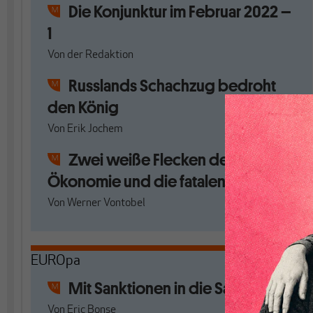
Die Konjunktur im Februar 2022 –
1
Von
der Redaktion
Russlands Schachzug bedroht
den König
Von
Erik Jochem
Zwei weiße Flecken der
Ökonomie und die fatalen Folgen
Von
Werner Vontobel
EUROpa
Mit Sanktionen in die Sackgasse
Von
Eric Bonse