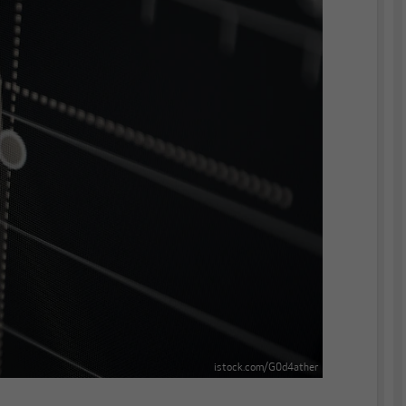
istock.com/G0d4ather