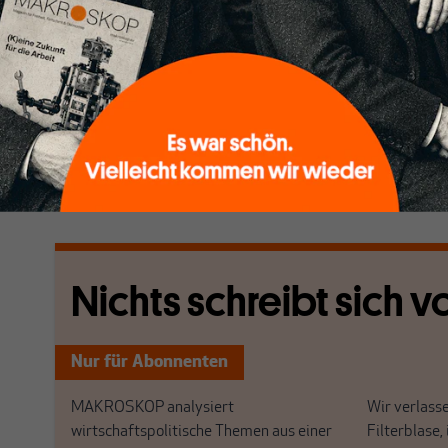
Auftragseingang im Februar 2022 um 2,8 % unter 
das dürfte angesichts der Sanktionen gegen Russland
Schon zuvor war die Konjunktur der Auftragseingäng
unsichere Weltlage großen Schwankungen ausgesetzt 
Effekt wird sich in den Folgemonaten noch stärker 
machen.
[...]
Nichts schreibt sich vo
Nur für Abonnenten
MAKROSKOP analysiert
Wir verlasse
wirtschaftspolitische Themen aus einer
Filterblase, 