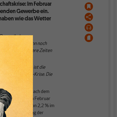
aftskrise: Im Februar
tenden Gewerbe ein.
 haben wie das Wetter
 Dynamik der
ie Produktion kann noch
strie stehen schwere Zeiten
 in der Ukraine ist die
eginn der Corona-Krise. Die
strie erreicht. Nach dem
 2,9 %) folgte im Februar
e ein Rückgang von 2,2 % im
estitionsgütern lag der