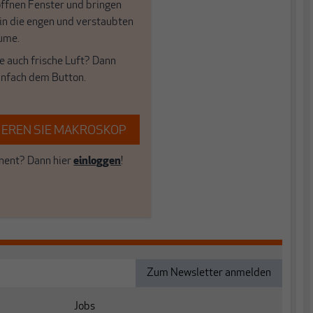
öffnen Fenster und bringen
 in die engen und verstaubten
ume.
e auch frische Luft? Dann
einfach dem Button.
EREN SIE MAKROSKOP
ent? Dann hier
einloggen
!
Jobs