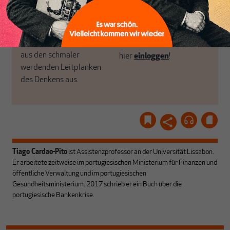
unseren Autoren, ihren
ABONNIEREN SIE
Recherchen, ihrem Wissen
MAKROSKOP
und ihrem Enthusiasmus.
Gemeinsam scheren wir
Schon Abonnent? Dann
aus den schmaler
hier
einloggen
!
werdenden Leitplanken
des Denkens aus.
Tiago Cardao-Pito
ist Assistenzprofessor an der Universität Lissabon.
Er arbeitete zeitweise im portugiesischen Ministerium für Finanzen und
öffentliche Verwaltung und im portugiesischen
Gesundheitsministerium. 2017 schrieb er ein Buch über die
portugiesische Bankenkrise.