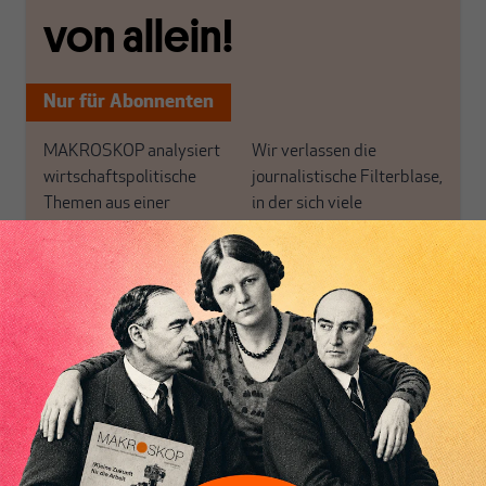
von allein!
Nur für Abonnenten
MAKROSKOP analysiert
Wir verlassen die
wirtschaftspolitische
journalistische Filterblase,
Themen aus einer
in der sich viele
postkeynesianischen
eingerichtet haben. Wir
Perspektive und ist damit
öffnen Fenster und
in Deutschland einzigartig.
bringen frische Luft in die
MAKROSKOP steht für
engen und verstaubten
Inhaltsverzeichnis
das große Ganze. Wir
Debattenräume.
haben einen Blick auf
Brauchen Sie auch frische
Geld, Wirtschaft und
Luft? Dann folgen Sie
Politik, den Sie so
einfach dem Button.
woanders nicht finden.
Dabei leben wir von