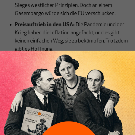
Sieges westlicher Prinzipien. Doch an einem
Gasembargo würde sich die EU verschlucken.
Preisauftrieb in den USA:
Die Pandemie und der
Krieg haben die Inflation angefacht, und es gibt
keinen einfachen Weg, sie zu bekämpfen. Trotzdem
gibt es Hoffnung.
Konjunktur:
Der Ukraine-Krieg macht sich
bemerkbar: Die Talfahrt der Auftragseingänge im
Verarbeitenden Gewerbe sind gravierend. Von
Inhaltsverzeichnis
Frühlingsgefühlen kann keine Rede mehr sein.
Pflege:
Laut einer Studie spart der Staat jedes
Jahr Milliarden, weil Pflegebedürftige Leistungen,
die ihnen zustehen, nicht in Anspruch nehmen.
Woran liegt das? Ein Überblick.
Renten-Fiktion:
Die Niederlande haben den