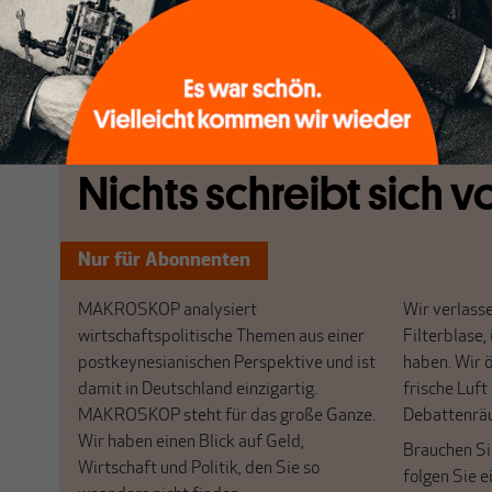
verurteilen, eine deutliche Verschiebung des globale
zuungunsten der westlichen Mächte.
[...]
Nichts schreibt sich vo
Nur für Abonnenten
MAKROSKOP analysiert
Wir verlasse
wirtschaftspolitische Themen aus einer
Filterblase, 
postkeynesianischen Perspektive und ist
haben. Wir 
damit in Deutschland einzigartig.
frische Luft
MAKROSKOP steht für das große Ganze.
Debattenrä
Wir haben einen Blick auf Geld,
Brauchen Si
Wirtschaft und Politik, den Sie so
folgen Sie 