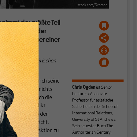
istock.com/Svarasa
ch nimmt der größte Teil
ro-russische oder
um Game-Changer einer
iginals, das im britischen
 sich Russland durch seine
Chris Ogden
ist Senior
 verwandelt, doch nichts
Lecturer / Associate
ichkeit verhält sich die
Professor für asiatische
, in diesem Konflikt
Sicherheit an der School of
International Relations,
n über 1,38 Milliarden
University of St Andrews.
kerungsgleichgewicht.
Sein neuestes Buch The
aus militärische Aktion zu
Authoritarian Century: