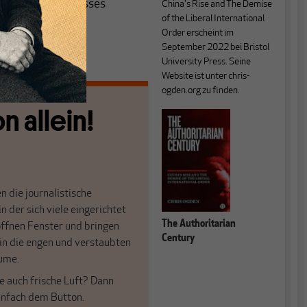
n Kräfteverhältnisses
China's Rise and The Demise
of the Liberal International
Order erscheint im
September 2022 bei Bristol
University Press. Seine
Website ist unter chris-
ogden.org zu finden.
n allein!
n die journalistische
in der sich viele eingerichtet
The Authoritarian
öffnen Fenster und bringen
Century
 in die engen und verstaubten
ume.
e auch frische Luft? Dann
einfach dem Button.