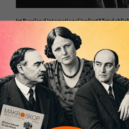
Ist Russland international isoliert? Tatsächli
der Welt im Ukraine-Krieg entweder eine p
neutrale Haltung ein. Und Indien könnte z
neuen multipolaren Ordnung werden.
Dieser Beitrag ist eine Übersetzung des englischen Or
Online-Magazin
IAI News
erschien.
Aus westlicher Sicht mag es den Anschein haben, dass
Invasion in der Ukraine in einen isolierten Pariastaat
könnte weiter von der Wahrheit entfernt sein. In Wirkl
Mehrheit der Welt, gemessen an der Bevölkerungszahl
entweder neutral oder pro-russisch. Indien mit seine
Einwohnern hat einen großen Anteil an diesem Bevöl
Darüber hinaus zeigt die Weigerung Neu-Delhis, Mosk