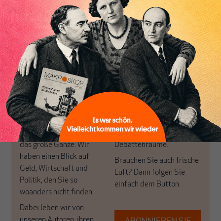
von allein!
Inhaltsverzeichnis
Nur für Abonnenten
MAKROSKOP analysiert
Wir verlassen die
wirtschaftspolitische
journalistische Filterblase,
Themen aus einer
in der sich viele
postkeynesianischen
eingerichtet haben. Wir
Perspektive und ist damit
öffnen Fenster und
in Deutschland einzigartig.
bringen frische Luft in die
MAKROSKOP steht für
engen und verstaubten
das große Ganze. Wir
Debattenräume.
haben einen Blick auf
Brauchen Sie auch frische
Geld, Wirtschaft und
Luft? Dann folgen Sie
Politik, den Sie so
einfach dem Button.
woanders nicht finden.
Dabei leben wir von
unseren Autoren, ihren