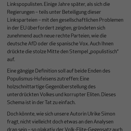
Linkspopulisten. Einige Jahre später, als sich die
Regierungen – teils unter Beteiligung dieser
Linksparteien – mit den gesellschaftlichen Problemen
in der EU überfordert zeigten, gründeten sich
zunehmend auch neue rechte Parteien, wie die
deutsche AfD oder die spanische Vox. Auch Ihnen
drückte die stolze Mitte den Stempel „populistisch“
auf.
Eine gängige Definition soll auf beide Enden des
Populismus-Hufeisens zutreffen: Eine
holzschnittartige Gegenüberstellung des
unterdrückten Volkes und korrupter Eliten. Dieses
Schema ist in der Tat zu einfach.
Doch könnte, wie sich unsere Autorin Ulrike Simon
fragt, nicht vielleicht doch etwas an den Analysen
dran sein – so plakativ der Volk-Elite-Gegensatz auch