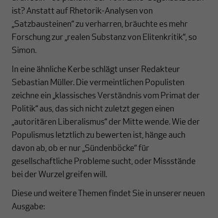
ist? Anstatt auf Rhetorik-Analysen von
„Satzbausteinen“ zu verharren, bräuchte es mehr
Forschung zur „realen Substanz von Elitenkritik“, so
Simon.
In eine ähnliche Kerbe schlägt unser Redakteur
Sebastian Müller. Die vermeintlichen Populisten
zeichne ein „klassisches Verständnis vom Primat der
Politik“ aus, das sich nicht zuletzt gegen einen
„autoritären Liberalismus“ der Mitte wende. Wie der
Populismus letztlich zu bewerten ist, hänge auch
davon ab, ob er nur „Sündenböcke“ für
gesellschaftliche Probleme sucht, oder Missstände
bei der Wurzel greifen will.
Diese und weitere Themen findet Sie in unserer neuen
Ausgabe: