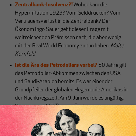
Zentralbank-Insolvenz?!
Woher kam die
Hyperinflation 1923? Vom Gelddrucken? Vom
Vertrauensverlust in die Zentralbank? Der
Ökonom Ingo Sauer geht dieser Frage mit
weitreichenden Prämissen nach, die aber wenig
mit der Real World Economy zu tun haben.
Malte
Kornfeld
Ist die Ära des Petrodollars vorbei?
50 Jahre gilt
das Petrodollar-Abkommen zwischen den USA
und Saudi-Arabien bereits. Es war einer der
Grundpfeiler der globalen Hegemonie Amerikas in
der Nachkriegszeit. Am 9. Juni wurde es ungültig.
Oder etwa nicht?
Thomas Fazi
Mehr Banken-Kandare: Vier Vorschläge
Europas
Banken sind nach wie vor unterreguliert und
aktuell auch übersubventioniert. Dazu vier