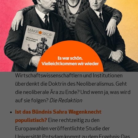
Inhaltsverzeichnis
Reformvorschläge: Sie betreffen Bankanleihen,
staatliche Hilfen im Notfall,
Eigenkapitalanforderungen und
Sparerbeteiligung an EZB-Zinsen.
Gerd Grözinger
Was kommt nach dem Neoliberalismus?
Joe
Biden steht mit seinem
Wirtschaftsinterventionismus nicht allein: Eine
wachsende Zahl von Regierungen,
Wirtschaftswissenschaftlern und Institutionen
überdenkt die Doktrin des Neoliberalismus. Geht
die neoliberale Ära zu Ende? Und wenn ja, was wird
auf sie folgen?
Die Redaktion
Ist das Bündnis Sahra Wagenknecht
populistisch?
Eine rechtzeitig zu den
Europawahlen veröffentlichte Studie der
Universität Potsdam kommt zu dem Ergebnis: Das