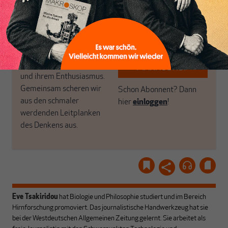
Luft? Dann folgen Sie
Politik, den Sie so
einfach dem Button.
woanders nicht finden.
Dabei leben wir von
unseren Autoren, ihren
ABONNIEREN SIE
Recherchen, ihrem Wissen
MAKROSKOP
und ihrem Enthusiasmus.
Gemeinsam scheren wir
Schon Abonnent? Dann
aus den schmaler
hier
einloggen
!
werdenden Leitplanken
des Denkens aus.
Eve Tsakiridou
hat Biologie und Philosophie studiert und im Bereich
Hirnforschung promoviert. Das journalistische Handwerkzeug hat sie
bei der Westdeutschen Allgemeinen Zeitung gelernt. Sie arbeitet als