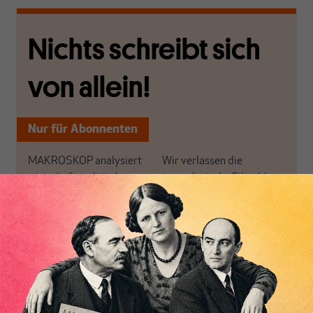
Nichts schreibt sich
von allein!
Nur für Abonnenten
MAKROSKOP analysiert
Wir verlassen die
wirtschaftspolitische
journalistische Filterblase,
Themen aus einer
in der sich viele
postkeynesianischen
eingerichtet haben. Wir
Perspektive und ist damit
öffnen Fenster und
Inhaltsverzeichnis
in Deutschland einzigartig.
bringen frische Luft in die
MAKROSKOP steht für
engen und verstaubten
das große Ganze. Wir
Debattenräume.
haben einen Blick auf
Brauchen Sie auch frische
Geld, Wirtschaft und