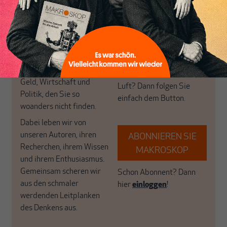
postkeynesianischen
eingerichtet haben. Wir
Perspektive und ist damit
öffnen Fenster und
in Deutschland einzigartig.
bringen frische Luft in die
MAKROSKOP steht für
engen und verstaubten
das große Ganze. Wir
Debattenräume.
haben einen Blick auf
Brauchen Sie auch frische
Geld, Wirtschaft und
Luft? Dann folgen Sie
Politik, den Sie so
einfach dem Button.
woanders nicht finden.
Dabei leben wir von
unseren Autoren, ihren
ABONNIEREN SIE
Recherchen, ihrem Wissen
MAKROSKOP
und ihrem Enthusiasmus.
Gemeinsam scheren wir
Schon Abonnent? Dann
aus den schmaler
hier
einloggen
!
werdenden Leitplanken
des Denkens aus.