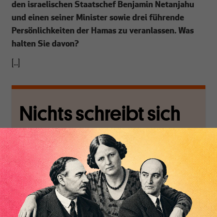
den israelischen Staatschef Benjamin Netanjahu
und einen seiner Minister sowie drei führende
Persönlichkeiten der Hamas zu veranlassen. Was
halten Sie davon?
[...]
Nichts schreibt sich
von allein!
Nur für Abonnenten
Inhaltsverzeichnis
MAKROSKOP analysiert
Wir verlassen die
wirtschaftspolitische
journalistische Filterblase,
Themen aus einer
in der sich viele