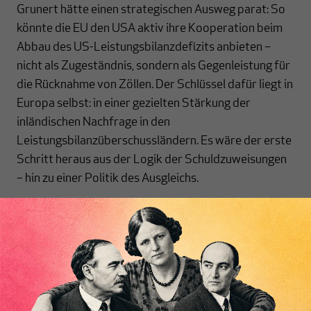
Grunert hätte einen strategischen Ausweg parat: So
könnte die EU den USA aktiv ihre Kooperation beim
Abbau des US-Leistungsbilanzdefizits anbieten –
nicht als Zugeständnis, sondern als Gegenleistung für
die Rücknahme von Zöllen. Der Schlüssel dafür liegt in
Europa selbst: in einer gezielten Stärkung der
inländischen Nachfrage in den
Leistungsbilanzüberschussländern. Es wäre der erste
Schritt heraus aus der Logik der Schuldzuweisungen
– hin zu einer Politik des Ausgleichs.
Alle Artikel dieser Ausgabe:
Ohne Mitte zerfällt das Ganze – Warum
Deutschland seine Integrationspolitik neu
Inhaltsverzeichnis
ordnen muss
Die Bundesrepublik hat spät
begonnen, sich mit den Folgen der Migration
auseinanderzusetzen. Zu spät? Was wir von