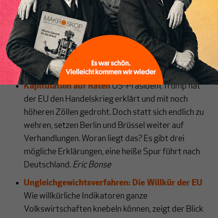
Singapur und Dänemark lernen können.
Sebastian
Müller
It’s Politics, Stupid!
Warum Trumps Kampf gegen
die Staatsverschuldung eher politisch denn
ökonomisch motiviert ist.
Yotam Givoli
Kapitulation auf Raten
US-Präsident Trump hat
der EU den Handelskrieg erklärt und mit noch
höheren Zöllen gedroht. Doch statt sich endlich zu
wehren, setzen Berlin und Brüssel weiter auf
Verhandlungen. Woran liegt das? Es gibt drei
mögliche Erklärungen, eine heiße Spur führt nach
Deutschland.
Eric Bonse
Ungleichgewichtsverfahren: Die Willkür der EU
Wie willkürliche Indikatoren ganze
Volkswirtschaften knebeln können, zeigt der Blick