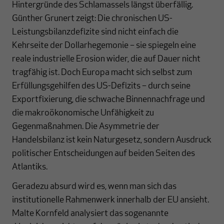
Hintergründe des Schlamassels längst überfällig.
Günther Grunert zeigt: Die chronischen US-
Leistungsbilanzdefizite sind nicht einfach die
Kehrseite der Dollarhegemonie – sie spiegeln eine
reale industrielle Erosion wider, die auf Dauer nicht
tragfähig ist. Doch Europa macht sich selbst zum
Erfüllungsgehilfen des US-Defizits – durch seine
Exportfixierung, die schwache Binnennachfrage und
die makroökonomische Unfähigkeit zu
Gegenmaßnahmen. Die Asymmetrie der
Handelsbilanz ist kein Naturgesetz, sondern Ausdruck
politischer Entscheidungen auf beiden Seiten des
Atlantiks.
Geradezu absurd wird es, wenn man sich das
institutionelle Rahmenwerk innerhalb der EU ansieht.
Malte Kornfeld analysiert das sogenannte