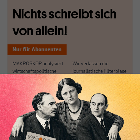
Nichts schreibt sich
von allein!
Nur für Abonnenten
MAKROSKOP analysiert
Wir verlassen die
wirtschaftspolitische
journalistische Filterblase,
Themen aus einer
in der sich viele
postkeynesianischen
eingerichtet haben. Wir
Perspektive und ist damit
öffnen Fenster und
in Deutschland einzigartig.
bringen frische Luft in die
Inhaltsverzeichnis
MAKROSKOP steht für
engen und verstaubten
das große Ganze. Wir
Debattenräume.
haben einen Blick auf
Brauchen Sie auch frische
Geld, Wirtschaft und
Luft? Dann folgen Sie
Politik, den Sie so