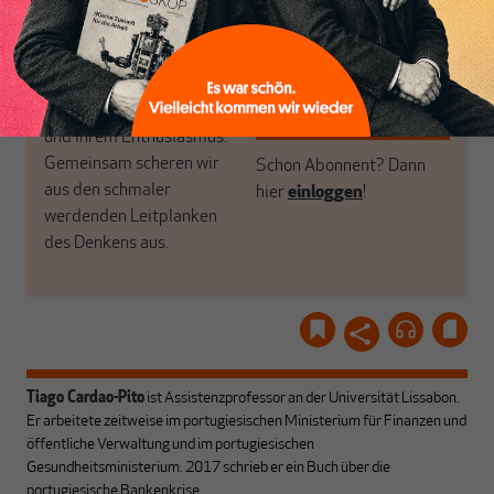
einfach dem Button.
woanders nicht finden.
Dabei leben wir von
unseren Autoren, ihren
ABONNIEREN SIE
Recherchen, ihrem Wissen
MAKROSKOP
und ihrem Enthusiasmus.
Gemeinsam scheren wir
Schon Abonnent? Dann
aus den schmaler
hier
einloggen
!
werdenden Leitplanken
des Denkens aus.
Tiago Cardao-Pito
ist Assistenzprofessor an der Universität Lissabon.
Er arbeitete zeitweise im portugiesischen Ministerium für Finanzen und
öffentliche Verwaltung und im portugiesischen
Gesundheitsministerium. 2017 schrieb er ein Buch über die
portugiesische Bankenkrise.