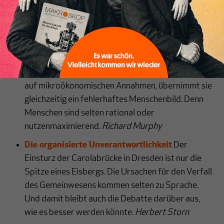
internationale Ordnung auf freiem Waren-,
Kapital- und Finanzverkehr – doch diese Struktur
erweist sich zunehmend als anachronistisch.
Dani
Rodrik
Mikroökonomik darf nicht Grundlage der
Makroökonomik sein
Basiert die Makroökonomik
auf mikroökonomischen Annahmen, übernimmt sie
gleichzeitig ein fehlerhaftes Menschenbild. Denn
Menschen sind selten rational oder
nutzenmaximierend.
Richard Murphy
Die organisierte Unverantwortlichkeit
Der
Einsturz der Carolabrücke in Dresden ist nur die
Spitze eines Eisbergs. Die Ursachen für den Verfall
des Gemeinwesens kommen selten zu Sprache.
Und damit bleibt auch die Debatte darüber aus,
wie es besser werden könnte.
Herbert Storn