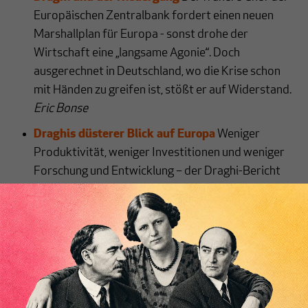
Europäischen Zentralbank fordert einen neuen
Marshallplan für Europa - sonst drohe der
Wirtschaft eine „langsame Agonie“. Doch
ausgerechnet in Deutschland, wo die Krise schon
mit Händen zu greifen ist, stößt er auf Widerstand.
Eric Bonse
Draghis düsterer Blick auf Europa
Weniger
Produktivität, weniger Investitionen und weniger
Forschung und Entwicklung – der Draghi-Bericht
zeigt: die EU droht von den USA und China
abgehängt zu werden.
Adam Tooze
Wie geht es mit der Globalisierung weiter?
Das
Inhaltsverzeichnis
Narrativ, das dem Weltwirtschaftssystem
zugrunde liegt, wandelt sich. Seit Ende des
Zweiten Weltkriegs beruht die liberale