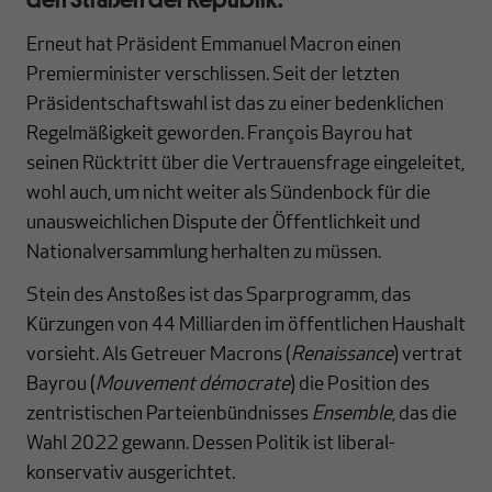
Erneut hat Präsident Emmanuel Macron einen
Premierminister verschlissen. Seit der letzten
Präsidentschaftswahl ist das zu einer bedenklichen
Regelmäßigkeit geworden. François Bayrou hat
seinen Rücktritt über die Vertrauensfrage eingeleitet,
wohl auch, um nicht weiter als Sündenbock für die
unausweichlichen Dispute der Öffentlichkeit und
Nationalversammlung herhalten zu müssen.
Stein des Anstoßes ist das Sparprogramm, das
Kürzungen von 44 Milliarden im öffentlichen Haushalt
vorsieht. Als Getreuer Macrons (
Renaissance
) vertrat
Bayrou (
Mouvement démocrate
) die Position des
zentristischen Parteienbündnisses
Ensemble
, das die
Wahl 2022 gewann. Dessen Politik ist liberal-
konservativ ausgerichtet.