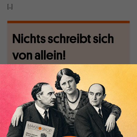
[...]
Nichts schreibt sich
von allein!
Nur für Abonnenten
MAKROSKOP analysiert
Wir verlassen die
Inhaltsverzeichnis
wirtschaftspolitische
journalistische Filterblase,
Themen aus einer
in der sich viele
postkeynesianischen
eingerichtet haben. Wir
Perspektive und ist damit
öffnen Fenster und
in Deutschland einzigartig.
bringen frische Luft in die
MAKROSKOP steht für
engen und verstaubten