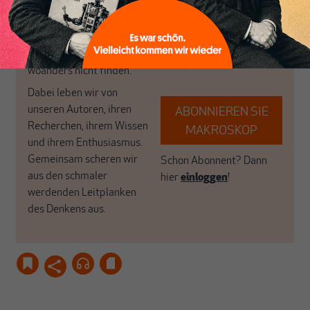
das große Ganze. Wir
Debattenräume.
haben einen Blick auf
Brauchen Sie auch frische
Geld, Wirtschaft und
Luft? Dann folgen Sie
Politik, den Sie so
einfach dem Button.
woanders nicht finden.
Dabei leben wir von
unseren Autoren, ihren
ABONNIEREN SIE
Recherchen, ihrem Wissen
MAKROSKOP
und ihrem Enthusiasmus.
Gemeinsam scheren wir
Schon Abonnent? Dann
aus den schmaler
hier
einloggen
!
werdenden Leitplanken
des Denkens aus.