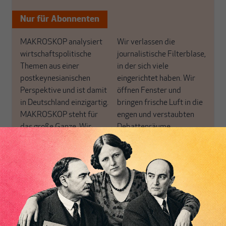
Nur für Abonnenten
MAKROSKOP analysiert
Wir verlassen die
wirtschaftspolitische
journalistische Filterblase,
Themen aus einer
in der sich viele
postkeynesianischen
eingerichtet haben. Wir
Perspektive und ist damit
öffnen Fenster und
in Deutschland einzigartig.
bringen frische Luft in die
MAKROSKOP steht für
engen und verstaubten
das große Ganze. Wir
Debattenräume.
haben einen Blick auf
Brauchen Sie auch frische
Geld, Wirtschaft und
Luft? Dann folgen Sie
Politik, den Sie so
einfach dem Button.
woanders nicht finden.
Inhaltsverzeichnis
Dabei leben wir von
unseren Autoren, ihren
ABONNIEREN SIE
Recherchen, ihrem Wissen
MAKROSKOP