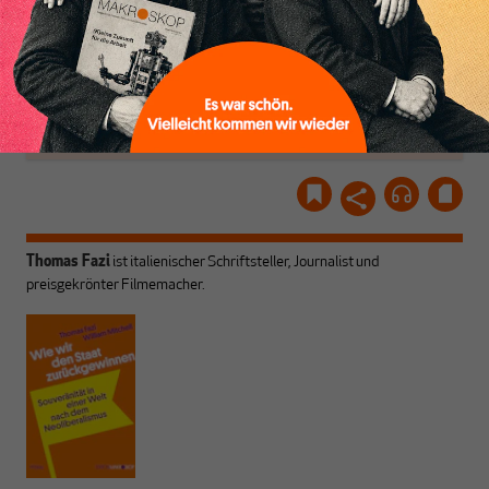
und ihrem Enthusiasmus.
Gemeinsam scheren wir
Schon Abonnent? Dann
aus den schmaler
hier
einloggen
!
werdenden Leitplanken
des Denkens aus.
Thomas Fazi
ist italienischer Schriftsteller, Journalist und
preisgekrönter Filmemacher.