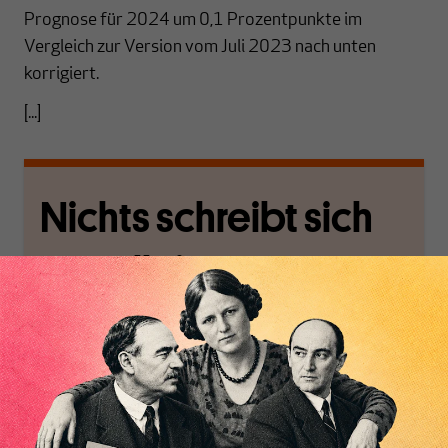
Prognose für 2024 um 0,1 Prozentpunkte im
Vergleich zur Version vom Juli 2023 nach unten
korrigiert.
[...]
Nichts schreibt sich
von allein!
Nur für Abonnenten
Inhaltsverzeichnis
MAKROSKOP analysiert
Wir verlassen die
wirtschaftspolitische
journalistische Filterblase,
Themen aus einer
in der sich viele