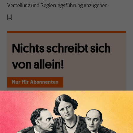
Verteilung und Regierungsführung anzugehen.
[...]
Nichts schreibt sich
von allein!
Nur für Abonnenten
MAKROSKOP analysiert
Wir verlassen die
wirtschaftspolitische
journalistische Filterblase,
Themen aus einer
in der sich viele
postkeynesianischen
eingerichtet haben. Wir
Perspektive und ist damit
öffnen Fenster und
in Deutschland einzigartig.
bringen frische Luft in die