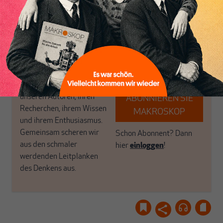
Inhaltsverzeichnis
MAKROSKOP steht für
engen und verstaubten
das große Ganze. Wir
Debattenräume.
haben einen Blick auf
Brauchen Sie auch frische
Geld, Wirtschaft und
Luft? Dann folgen Sie
Politik, den Sie so
einfach dem Button.
woanders nicht finden.
Dabei leben wir von
unseren Autoren, ihren
ABONNIEREN SIE
Recherchen, ihrem Wissen
MAKROSKOP
und ihrem Enthusiasmus.
Gemeinsam scheren wir
Schon Abonnent? Dann
aus den schmaler
hier
einloggen
!
werdenden Leitplanken
des Denkens aus.