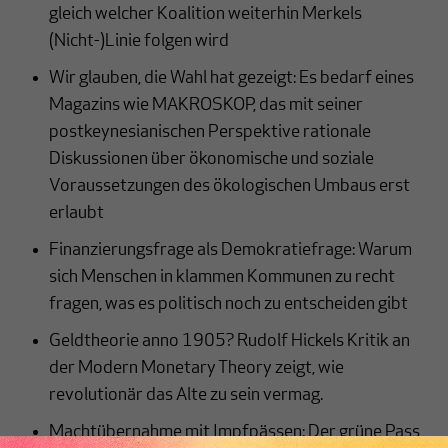
gleich welcher Koalition weiterhin Merkels
(Nicht-)Linie folgen wird
Wir glauben, die Wahl hat gezeigt: Es bedarf eines
Magazins wie MAKROSKOP, das mit seiner
postkeynesianischen Perspektive rationale
Diskussionen über ökonomische und soziale
Voraussetzungen des ökologischen Umbaus erst
erlaubt
Finanzierungsfrage als Demokratiefrage: Warum
sich Menschen in klammen Kommunen zu recht
fragen, was es politisch noch zu entscheiden gibt
Geldtheorie anno 1905? Rudolf Hickels Kritik an
der Modern Monetary Theory zeigt, wie
revolutionär das Alte zu sein vermag.
Machtübernahme mit Impfpässen: Der grüne Pass