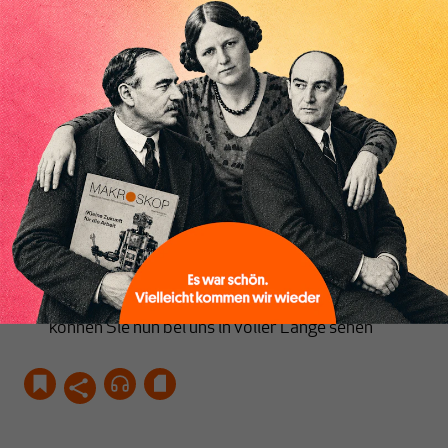
in Italien könnte zu einer heimlichen Verlängerung
des Ausnahmezustands werden und die
Machtkonzentration in den Exekutiv- und
Inhaltsverzeichnis
Technokratenapparaten des Staates verfestigen
MAKROSKOP, Quo vadis? Zu den Ideen,
Konzepten und der Zukunft unseres Magazins auf
dem Beirats-, Förderer und Autorentreffen in
Freiburg
Globalismus und Demokratie: Das
(Streit-)Gespräch der Freiburger Diskurse
zwischen Wolfgang Streeck und Rainer Hank
können Sie nun bei uns in voller Länge sehen