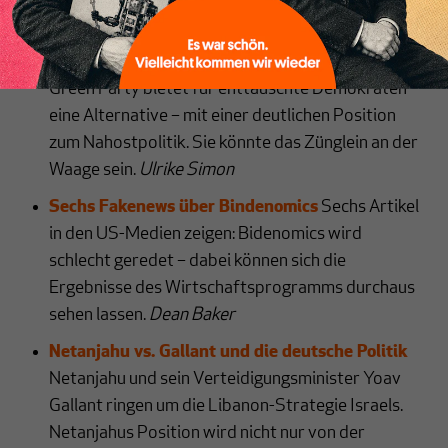
Das „kleinere Übel“ oder – Jill Stein?
Trump und
Harris spalten die Nation. Doch Jill Stein von der
Green Party bietet für enttäuschte Demokraten
eine Alternative – mit einer deutlichen Position
zum Nahostpolitik. Sie könnte das Zünglein an der
Waage sein.
Ulrike Simon
Sechs Fakenews über Bindenomics
Sechs Artikel
in den US-Medien zeigen: Bidenomics wird
schlecht geredet – dabei können sich die
Ergebnisse des Wirtschaftsprogramms durchaus
sehen lassen.
Dean Baker
Netanjahu vs. Gallant und die deutsche Politik
Netanjahu und sein Verteidigungsminister Yoav
Gallant ringen um die Libanon-Strategie Israels.
Netanjahus Position wird nicht nur von der