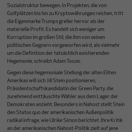
Sozialstruktur bewegen. In Projekten, die von
Golfplätzen bis hin zu Kryptowährungen reichen, tritt
die Eigenmarke Trumps greller hervor als der
materielle Profit. Es handelt sich weniger um
Korruption im großen Stil, die ihm von seinen
politischen Gegnern vorgeworfen wird, als vielmehr
um die Definition der tatsächlich existierenden
Hegemonie, schreibt Adam Tooze.
Gegen diese hegemoniale Stellung der alten Eliten
Amerikas will sich Jill Stein positionieren,
Präsidentschaftskandidatin der Green Party, die
zunehmend enttäuschte Wähler aus dem Lager der
Demokraten anzieht. Besonders in Nahost stellt Stein
den Status quo der amerikanischen Außenpolitik
radikal infrage, wie Ulrike Simon berichtet. Ihre Kritik
an der amerikanischen Nahost-Politik zielt auf jene