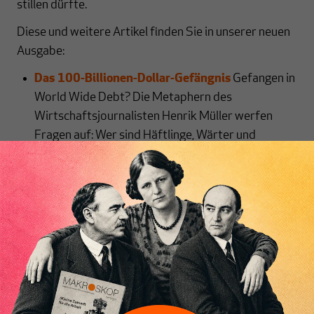
stillen dürfte.
Diese und weitere Artikel finden Sie in unserer neuen
Ausgabe:
Das 100-Billionen-Dollar-Gefängnis
Gefangen in
World Wide Debt? Die Metaphern des
Wirtschaftsjournalisten Henrik Müller werfen
Fragen auf: Wer sind Häftlinge, Wärter und
Betreiber in diesem Staatsschulden-Gefängnis?
Und vor allem: Wer teilt ihnen diese Funktionen
zu?
Malte Kornfeld
Inhaltsverzeichnis
Wertebasierte Demokratie? Die Geschäfte des
Trump-Clans
Die Geschäfte des Trump-Clans
polarisieren und werfen Fragen auf: Sind die Deals
Korruption im großen Stil – oder vielmehr
Ausdruck moderner Machtstrategien?
Adam
Tooze