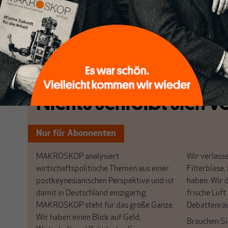
Denkweise sei erforderlich, man dürfe sich nicht
den russischen Bedrohungen „mit Einigkeit, Absc
Entschlossenheit" begegnen. Stimmen Sie ihr zu?
[...]
Nichts schreibt sich vo
Nur für Abonnenten
MAKROSKOP analysiert
Wir verlasse
wirtschaftspolitische Themen aus einer
Filterblase, 
postkeynesianischen Perspektive und ist
haben. Wir 
damit in Deutschland einzigartig.
frische Luft
MAKROSKOP steht für das große Ganze.
Debattenrä
Wir haben einen Blick auf Geld,
Brauchen Si