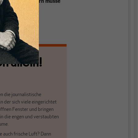
 wegducken, sondern müsse
hreckung und
n allein!
n die journalistische
in der sich viele eingerichtet
öffnen Fenster und bringen
 in die engen und verstaubten
ume.
e auch frische Luft? Dann