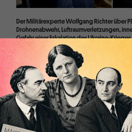
Der Militärexperte Wolfgang Richter über P
Drohnenabwehr, Luftraumverletzungen, inne
Gefahr einer Eskalation des Ukraine-Krieges
Wolfgang Richter, Oberst a.D., war viele Jahre lang in
verantwortlichen Funktionen in der Rüstungskontroll
der Entwicklung einer europäischen und globalen Fri
Mitautor des im Juni 2024 erschienenen und von G
Buchs „Europa und der Ukrainekrieg“. Das Gespräch m
Herr Richter, die EU-Kommissionspräsidentin Ursul
jüngsten Drohnen- und Kampfjetvorfälle als Teil 
Russlands. Das Land führe eine eskalierende Kamp
Bürger zu verunsichern und die Entschlossenheit d
zu spalten und die Unterstützung für die Ukraine