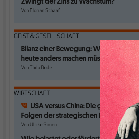
Zwingt der Zins zu Wachstum?
Von
Florian Schaaf
GEIST & GESELLSCHAFT
Bilanz einer Bewegung: Was NGOs
heute anders machen müssen
Von
Thilo Bode
WIRTSCHAFT
USA versus China: Die globalen
Folgen der strategischen Eskalation
Von
Ulrike Simon
Wie belastet oder fördert Sparen