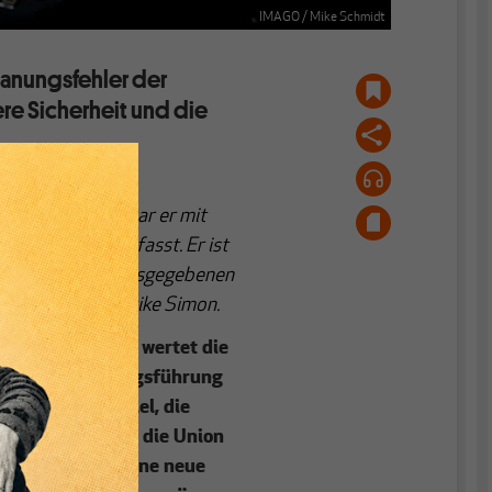
IMAGO / Mike Schmidt
lanungsfehler der
re Sicherheit und die
.
 verschiedenen,
e tätig. Zudem war er mit
edensordnung befasst. Er ist
ötz Neuneck herausgegebenen
it ihm führte Ulrike Simon.
a von der Leyen wertet die
der hybriden Kriegsführung
agne mit dem Ziel, die
er EU zu testen, die Union
 zu schwächen. Eine neue