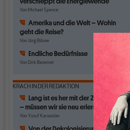
verschleppt die Energiewende
Von
Michael Spence
Amerika und die Welt – Wohin
geht die Reise?
Von
Jörg Bibow
Endliche Bedürfnisse
Von
Dirk Bezemer
KRACH IN DER REDAKTION
Lang ist es her mit der Zivilisation
– müssen wir sie neu erlernen?
Von
Yusuf Karaaslan
Von der Dekolonisierung zum