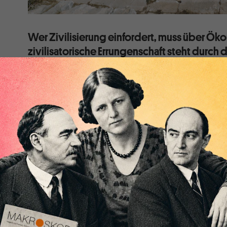
Wer Zivilisierung einfordert, muss über Ö
zivilisatorische Errungenschaft steht durch
(noch) rechtere Kräfte unter Beschuss. Ein Pl
Geschichte ziehen.
Das Konzept „Zivilisation“ gilt nicht nur als eine west
Wertesystemen, die es gegen Woke und über das Zie
Antirassisten zu verteidigen gilt. „Zivilisation“ ist in 
Abbild eines (gebrochenen) Menschheitszustands. Nic
den Zweiten Weltkrieg, der vom deutschen Faschismu
Zivilisationsbruch zu bezeichnen.
Massenmorde sind in der jüngeren Geschichte auch in 
Ländern keine Seltenheit, obwohl Voltaire, Cicero, 
Goethe, Dostojewski, Rosa Luxemburg und Shakespe