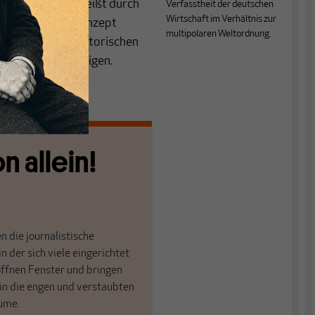
ion negativ, das heißt durch
Verfasstheit der deutschen
Wirtschaft im Verhältnis zur
mentation das Konzept
multipolaren Weltordnung.
 sich für zivilisatorischen
us Quo zu verteidigen.
n allein!
n die journalistische
in der sich viele eingerichtet
öffnen Fenster und bringen
 in die engen und verstaubten
ume.