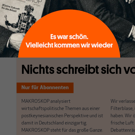
Woran messen wir also Zivilisation? Anstatt Zivilisat
Abgrenzung zu definieren, begründet folgende Argu
positiv. Dadurch erst können wir Freunde gewinnen, die
Fortschritt einsetzen, statt den katastrophalen Stat
[...]
Nichts schreibt sich vo
Nur für Abonnenten
MAKROSKOP analysiert
Wir verlasse
wirtschaftspolitische Themen aus einer
Filterblase, 
postkeynesianischen Perspektive und ist
haben. Wir 
damit in Deutschland einzigartig.
frische Luft
MAKROSKOP steht für das große Ganze.
Debattenrä