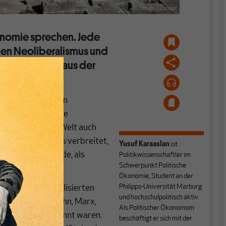
Imago / Zoonar
konomie sprechen. Jede
 den Neoliberalismus und
ädoyer, Lehren aus der
liche Erfindung von
l hinausschießende
der globalisierten Welt auch
ht umsonst ist es verbreitet,
Yusuf Karaaslan
ist
s ausgelöst wurde, als
Politikwissenschaftler im
Schwerpunkt Politische
Ökonomie, Student an der
Philipps-Universität Marburg
vermeintlich zivilisierten
und hochschulpolitisch aktiv.
Mozart, Mendelssohn, Marx,
Als Politischer Ökonomom
are bereits bekannt waren.
beschäftigt er sich mit der