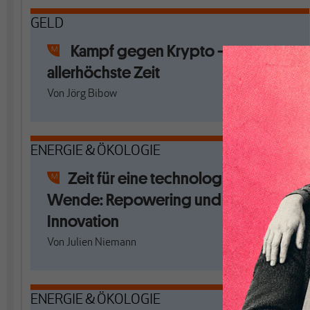
GELD
Kampf gegen Krypto –
allerhöchste Zeit
Von
Jörg Bibow
ENERGIE & ÖKOLOGIE
Zeit für eine technologieoffene
Wende: Repowering und staatliche
Innovation
Von
Julien Niemann
ENERGIE & ÖKOLOGIE