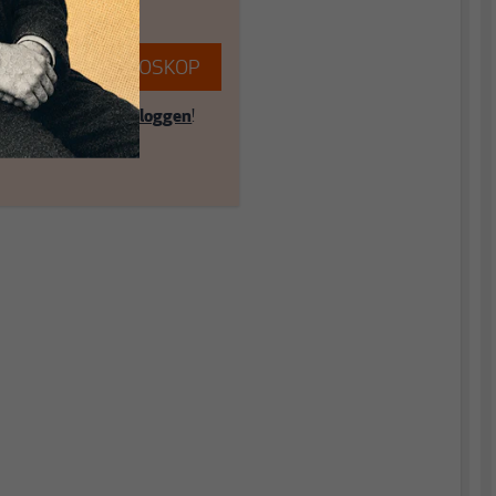
EREN SIE MAKROSKOP
ent? Dann hier
einloggen
!