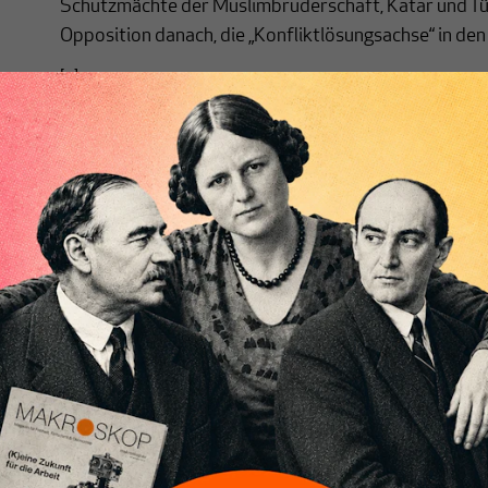
Schutzmächte der Muslimbruderschaft, Katar und Türke
Opposition danach, die „Konfliktlösungsachse“ in den
[...]
Nichts schreibt sich vo
Nur für Abonnenten
MAKROSKOP analysiert
Wir verlasse
wirtschaftspolitische Themen aus einer
Filterblase, 
postkeynesianischen Perspektive und ist
haben. Wir 
damit in Deutschland einzigartig.
frische Luft
MAKROSKOP steht für das große Ganze.
Debattenrä
Wir haben einen Blick auf Geld,
Brauchen Si
Wirtschaft und Politik, den Sie so
folgen Sie 