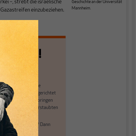
i –, strebt die israelische
Geschichte an der Universität
Mannheim.
 Gazastreifen einzubeziehen.
n allein!
n die journalistische
in der sich viele eingerichtet
öffnen Fenster und bringen
 in die engen und verstaubten
ume.
e auch frische Luft? Dann
einfach dem Button.