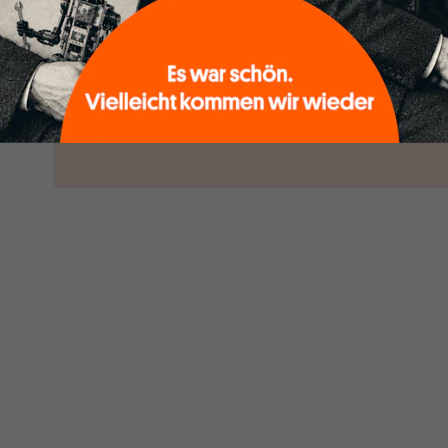
woanders nicht finden.
Dabei leben wir von unseren Autoren,
ihren Recherchen, ihrem Wissen und
ABONNI
ihrem Enthusiasmus. Gemeinsam scheren
Schon Abonn
wir aus den schmaler werdenden
Leitplanken des Denkens aus.