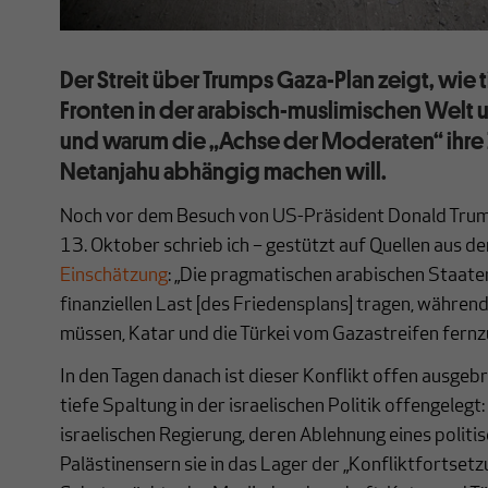
Der Streit über Trumps Gaza-Plan zeigt, wie t
Fronten in der arabisch-muslimischen Welt un
und warum die „Achse der Moderaten“ ihre 
Netanjahu abhängig machen will.
Noch vor dem Besuch von US-Präsident Donald Trump
13. Oktober schrieb ich – gestützt auf Quellen aus d
Einschätzung
: „Die pragmatischen arabischen Staate
finanziellen Last [des Friedensplans] tragen, während
müssen, Katar und die Türkei vom Gazastreifen fernzu
In den Tagen danach ist dieser Konflikt offen ausgebr
tiefe Spaltung in der israelischen Politik offengelegt
israelischen Regierung, deren Ablehnung eines politi
Palästinensern sie in das Lager der „Konfliktfortsetz