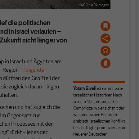
IMAGO / APAimages
ief die politischen
d in Israel verlaufen –
Zukunft nicht länger von
 in Israel und Ägypten am
er Region –
folgende
n dürften den Großteil der
 sie zugleich darum ringen
Yotam Givoli
ist ein deutsch-
halten.“
israelischer Historiker. Nach
seinem Masterstudium in
ochen und hat zugleich die
Cambridge, wo er sich mit der
westdeutschen Politik im
: Im Gegensatz zur
arabisch-israelischen Konflikt
schen Prozesses mit den
beschäftigte, promoviert er in
ung“ rückt – jenes der
Neuerer Deutscher