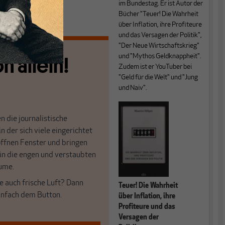
im Bundestag. Er ist Autor der
Bücher
"
Teuer! Die Wahrheit
über Inflation, ihre Profiteure
und das Versagen der Politik",
"
Der Neue Wirtschaftskrieg"
n allein!
und "Mythos Geldknappheit".
Zudem ist er YouTuber bei
"Geld für die Welt" und "Jung
und Naiv".
n die journalistische
in der sich viele eingerichtet
öffnen Fenster und bringen
 in die engen und verstaubten
ume.
e auch frische Luft? Dann
Teuer! Die Wahrheit
einfach dem Button.
über Inflation, ihre
Profiteure und das
Versagen der