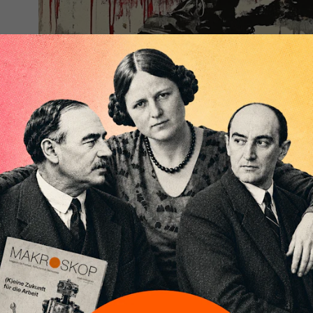
Trump hat die US-Wahl gewonnen, weil er die 
seine Seite gezogen hat. Aber kann er sein
Nun ist es also wahr geworden: noch circa zwei Mona
Trump die größte Volkswirtschaft der Welt – schon 
verholfen hat ihm – neben dem reichsten Menschen d
Frust über die Inflation.
In den Nachwahlbefragungen gaben 22 Prozent der U
Inflation ihnen große Probleme bereitet hat. 73 Pro
gestimmt. Von den 53 Prozent, denen die Inflation 
hat, wählte die Mehrheit Trump. Nur von den 24 Proz
die Inflation habe ihnen gar keine Probleme bereitet,