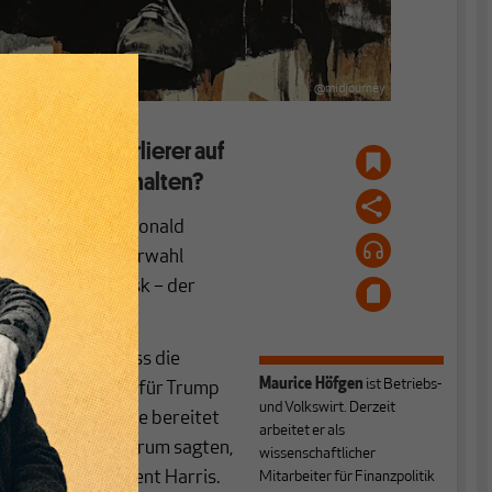
@midjourney
Inflationsverlierer auf
e Versprechen halten?
te, dann regiert Donald
wieder. Zur Wiederwahl
er Welt, Elon Musk – der
S-Wähler an, dass die
Maurice Höfgen
ist
Betriebs-
zent davon haben für Trump
und Volkswirt. Derzeit
moderate Probleme bereitet
arbeitet er als
ent, die andersherum sagten,
wissenschaftlicher
 wählten 78 Prozent Harris.
Mitarbeiter für Finanzpolitik