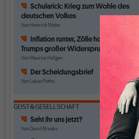
Schularick: Krieg zum Wohle des
deutschen Volkes
Von
Heinrich Röder
Inflation runter, Zölle hoch:
Trumps großer Widerspruch
Von
Maurice Höfgen
Der Scheidungsbrief
Von
Lukas Poths
GEIST & GESELLSCHAFT
Seht ihr uns jetzt?
Von
David Brooks