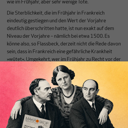
wie im Frühjahr, aber sehr wenige Tote.
Die Sterblichkeit, die im Frühjahr in Frankreich
eindeutig gestiegen und den Wert der Vorjahre
deutlich überschritten hatte, ist nun exakt auf dem
Niveau der Vorjahre – nämlich bei etwa 1500. Es
könne also, so Flassbeck, derzeit nicht die Rede davon
sein, dass in Frankreich eine gefährliche Krankheit
»wütet«. Umgekehrt, wer im Frühjahr zu Recht vor der
Gefahr einer unbeherrschbaren Situation gewarnt
hatte, müsse sich jetzt korrigieren. Offensichtlich
seien extrem hohe Fallzahlen im Herbst keine
Inhaltsverzeichnis
Katastrophe.
Update:
Emmanuel Macron scheint das anders zu
sehen und hat wieder einen Teil-Lockdown
beschlossen.