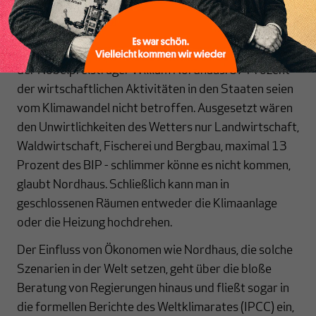
Desaster der neoklassischen Ökonomik
Keine Katastrophe ist auch der Klimawandel für das
Bruttoinlandsprodukt der USA. Das glaubt zumindest
der Nobelpreisträger William Nordhaus. 87 Prozent
der wirtschaftlichen Aktivitäten in den Staaten seien
vom Klimawandel nicht betroffen. Ausgesetzt wären
den Unwirtlichkeiten des Wetters nur Landwirtschaft,
Waldwirtschaft, Fischerei und Bergbau, maximal 13
Prozent des BIP - schlimmer könne es nicht kommen,
glaubt Nordhaus. Schließlich kann man in
geschlossenen Räumen entweder die Klimaanlage
oder die Heizung hochdrehen.
Der Einfluss von Ökonomen wie Nordhaus, die solche
Szenarien in der Welt setzen, geht über die bloße
Beratung von Regierungen hinaus und fließt sogar in
die formellen Berichte des Weltklimarates (IPCC) ein,