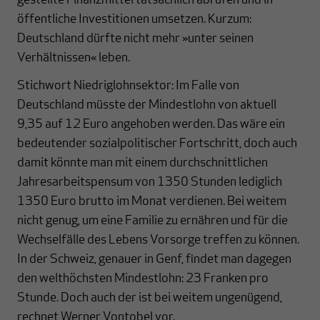
gestellte Finanzmittel tatsächlich abrufen und in
öffentliche Investitionen umsetzen. Kurzum:
Deutschland dürfte nicht mehr »unter seinen
Verhältnissen« leben.
Stichwort Niedriglohnsektor: Im Falle von
Deutschland müsste der Mindestlohn von aktuell
9,35 auf 12 Euro angehoben werden. Das wäre ein
bedeutender sozialpolitischer Fortschritt, doch auch
damit könnte man mit einem durchschnittlichen
Jahresarbeitspensum von 1350 Stunden lediglich
1350 Euro brutto im Monat verdienen. Bei weitem
nicht genug, um eine Familie zu ernähren und für die
Wechselfälle des Lebens Vorsorge treffen zu können.
In der Schweiz, genauer in Genf, findet man dagegen
den welthöchsten Mindestlohn: 23 Franken pro
Stunde. Doch auch der ist bei weitem ungenügend,
rechnet Werner Vontobel vor.