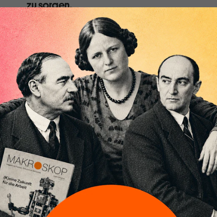
zu sorgen.
Der symbolische BRICS-Geldschein, der im Oktober b
Runde machte, verbildlicht die vielgestellte Frage, 
in Konkurrenz zum US-Dollar geben wird. Vorab, die k
Nicht in absehbarer Zeit und vielleicht auch nie.
Die „De-Dollarisierung“, die bevorstehende Ablösung 
Weltreservewährung, ist immer wieder ein beliebte
herbei gejubelt oder als Schreckgespenst heraufbes
US-Präsident Donald Trump scheint sich Sorgen zu 
BRICS-Staaten mit Zöllen von 100 Prozent, sollten si
internationalen Handel zu ersetzen: „Wir verlangen v
Verpflichtung, dass sie weder eine neue BRICS-Währ
andere Währung unterstützen“, schrieb Trump.
[...]