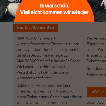
Nichts schreibt sich vo
Nur für Abonnenten
MAKROSKOP analysiert
Wir verlasse
wirtschaftspolitische Themen aus einer
Filterblase, 
postkeynesianischen Perspektive und ist
haben. Wir 
damit in Deutschland einzigartig.
frische Luft
MAKROSKOP steht für das große Ganze.
Debattenrä
Wir haben einen Blick auf Geld,
Brauchen Si
Wirtschaft und Politik, den Sie so
folgen Sie 
woanders nicht finden.
Dabei leben wir von unseren Autoren,
ihren Recherchen, ihrem Wissen und
ABONNI
ihrem Enthusiasmus. Gemeinsam scheren
Schon Abonn
wir aus den schmaler werdenden