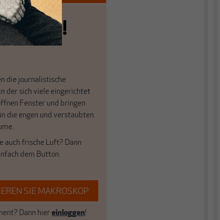
n allein!
n die journalistische
in der sich viele eingerichtet
öffnen Fenster und bringen
 in die engen und verstaubten
ume.
e auch frische Luft? Dann
einfach dem Button.
EREN SIE MAKROSKOP
ent? Dann hier
einloggen
!