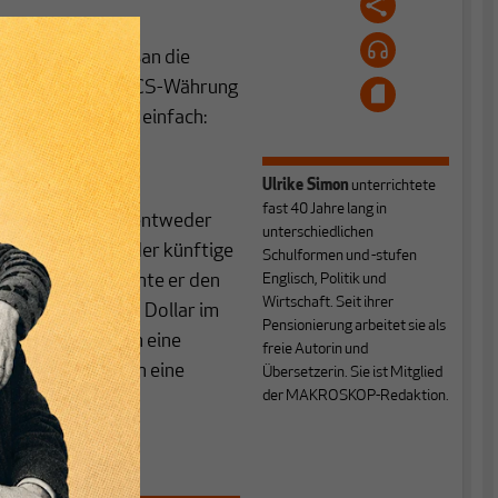
eim Gipfel in Kasan die
ob es bald eine BRICS-Währung
urze Antwort ist einfach:
Ulrike Simon
unterrichtete
des Dollars als
fast 40 Jahre lang in
s Thema und wird entweder
unterschiedlichen
chworen. Selbst der künftige
Schulformen und -stufen
machen.
Auf X
drohte er den
Englisch, Politik und
Wirtschaft. Seit ihrer
e versuchen, den Dollar im
Pensionierung arbeitet sie als
on diesen Staaten eine
freie Autorin und
ung schaffen noch eine
Übersetzerin. Sie ist Mitglied
der MAKROSKOP-Redaktion.