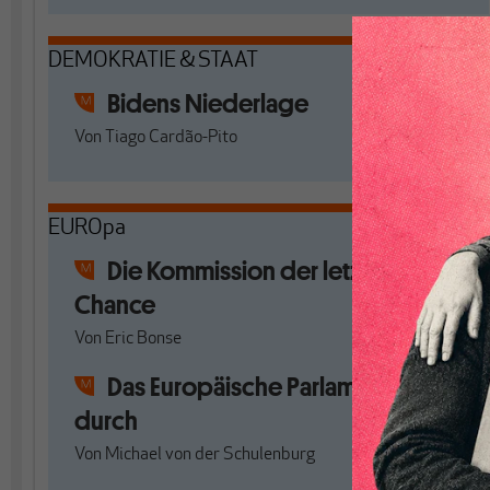
DEMOKRATIE & STAAT
Bidens Niederlage
Von
Tiago Cardão-Pito
EUROpa
Die Kommission der letzten
Chance
Von
Eric Bonse
Das Europäische Parlament dreht
durch
Von
Michael von der Schulenburg