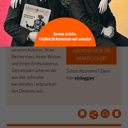
das große Ganze. Wir
Debattenräume.
haben einen Blick auf
Brauchen Sie auch frische
Geld, Wirtschaft und
Luft? Dann folgen Sie
Politik, den Sie so
einfach dem Button.
woanders nicht finden.
Dabei leben wir von
unseren Autoren, ihren
ABONNIEREN SIE
Recherchen, ihrem Wissen
MAKROSKOP
und ihrem Enthusiasmus.
Gemeinsam scheren wir
Schon Abonnent? Dann
aus den schmaler
hier
einloggen
!
werdenden Leitplanken
des Denkens aus.