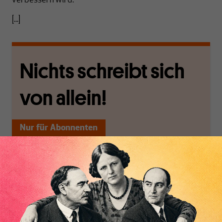
verbessern wird.
[...]
Nichts schreibt sich
von allein!
Nur für Abonnenten
MAKROSKOP analysiert
Wir verlassen die
wirtschaftspolitische
journalistische Filterblase,
Themen aus einer
in der sich viele
Inhaltsverzeichnis
postkeynesianischen
eingerichtet haben. Wir
Perspektive und ist damit
öffnen Fenster und
in Deutschland einzigartig.
bringen frische Luft in die
MAKROSKOP steht für
engen und verstaubten