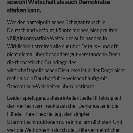
sowohl Wirtschaft als auch Demokratie
stärken kann.
Wer den parteipolitischen Schlagabtausch in
Deutschland verfolgt, könnte meinen, hier prallten
völlig inkompatible Weltbilder aufeinander. In
Wirklichkeit streiten alle nur über Details – und oft
nicht einmal über besonders gut verstandene. Denn
die theoretische Grundlage des
wirtschaftspolitischen Diskurses ist in der Regel nicht
mehr als ein Bauchgefühl – welches häufig mit
Stammtisch-Weisheiten übereinstimmt.
Leider spielt genau diese intellektuelle Hilfslosigkeit
den Verfechtern neoklassischer Denkmuster in die
Hände – ihre Theorie liegt den simplen
Stammtischintuitionen nun einmal am nächsten. Und
wer die Welt ohnehin durch die Brille vermeintlicher