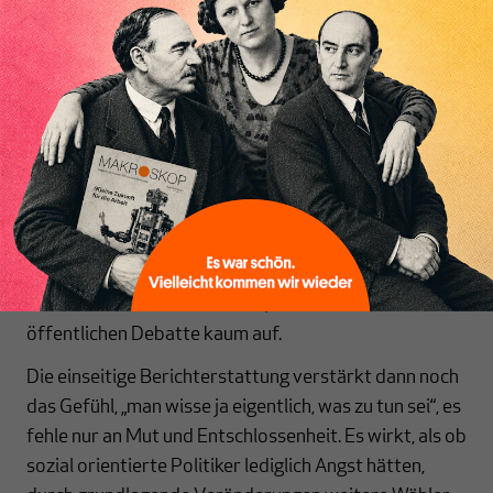
erkennen, dass stabile Nachfrage die Grundlage für
Inhaltsverzeichnis
Investitionen, Produktion und Beschäftigung bildet.
Tatsächlich ist es genau umgekehrt: Wir können es uns
nicht leisten, keinen robusten Sozialstaat zu haben –
ohne ihn werden wirtschaftliche Einbrüche zu
selbstverstärkenden Abwärtsspiralen. Doch weil eine
fundierte theoretische Auseinandersetzung fehlt,
entsteht der Eindruck völliger Alternativlosigkeit.
Solange keine Partei eine andere ökonomische
Sichtweise ernsthaft vertritt, taucht sie in der
öffentlichen Debatte kaum auf.
Die einseitige Berichterstattung verstärkt dann noch
das Gefühl, „man wisse ja eigentlich, was zu tun sei“, es
fehle nur an Mut und Entschlossenheit. Es wirkt, als ob
sozial orientierte Politiker lediglich Angst hätten,