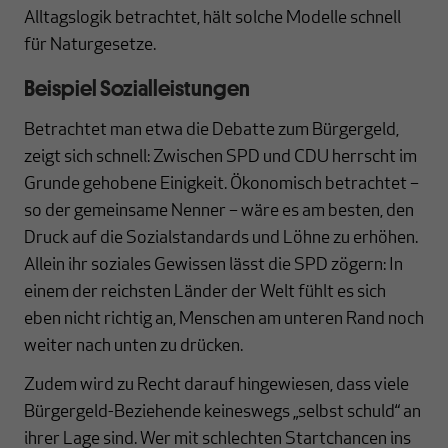
Alltagslogik betrachtet, hält solche Modelle schnell
für Naturgesetze.
Beispiel Sozialleistungen
Betrachtet man etwa die Debatte zum Bürgergeld,
zeigt sich schnell: Zwischen SPD und CDU herrscht im
Grunde gehobene Einigkeit. Ökonomisch betrachtet –
so der gemeinsame Nenner – wäre es am besten, den
Druck auf die Sozialstandards und Löhne zu erhöhen.
Allein ihr soziales Gewissen lässt die SPD zögern: In
einem der reichsten Länder der Welt fühlt es sich
eben nicht richtig an, Menschen am unteren Rand noch
weiter nach unten zu drücken.
Zudem wird zu Recht darauf hingewiesen, dass viele
Bürgergeld-Beziehende keineswegs „selbst schuld“ an
ihrer Lage sind. Wer mit schlechten Startchancen ins