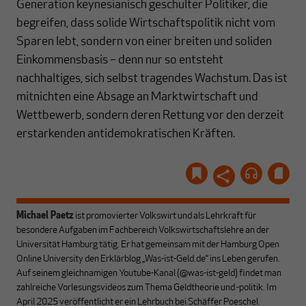
Generation keynesianisch geschulter Politiker, die
begreifen, dass solide Wirtschaftspolitik nicht vom
Sparen lebt, sondern von einer breiten und soliden
Einkommensbasis – denn nur so entsteht
nachhaltiges, sich selbst tragendes Wachstum. Das ist
mitnichten eine Absage an Marktwirtschaft und
Wettbewerb, sondern deren Rettung vor den derzeit
erstarkenden antidemokratischen Kräften.
Michael Paetz
ist promovierter Volkswirt und als Lehrkraft für
besondere Aufgaben im Fachbereich Volkswirtschaftslehre an der
Universität Hamburg tätig. Er hat gemeinsam mit der Hamburg Open
Online University den Erklärblog „Was-ist-Geld.de“ ins Leben gerufen.
Auf seinem gleichnamigen Youtube-Kanal (@was-ist-geld) findet man
zahlreiche Vorlesungsvideos zum Thema Geldtheorie und -politik. Im
April 2025 veröffentlicht er ein Lehrbuch bei Schäffer Poeschel.