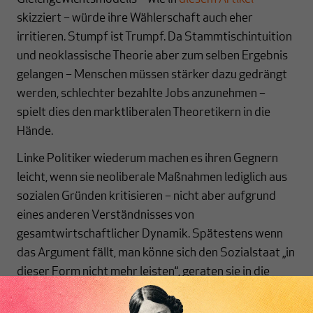
skizziert – würde ihre Wählerschaft auch eher
irritieren. Stumpf ist Trumpf. Da Stammtischintuition
und neoklassische Theorie aber zum selben Ergebnis
gelangen – Menschen müssen stärker dazu gedrängt
werden, schlechter bezahlte Jobs anzunehmen –
spielt dies den marktliberalen Theoretikern in die
Hände.
Linke Politiker wiederum machen es ihren Gegnern
leicht, wenn sie neoliberale Maßnahmen lediglich aus
sozialen Gründen kritisieren – nicht aber aufgrund
eines anderen Verständnisses von
gesamtwirtschaftlicher Dynamik. Spätestens wenn
das Argument fällt, man könne sich den Sozialstaat „in
dieser Form nicht mehr leisten“, geraten sie in die
Defensive. Denn sie sind ja auch der Auffassung, dass
Sozialpolitik die Unternehmen belaste – statt zu