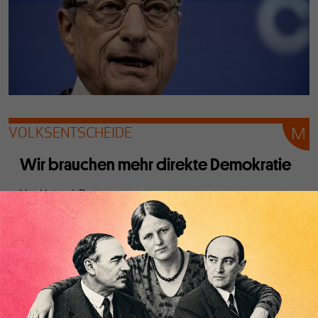
VOLKSENTSCHEIDE
Wir brauchen mehr direkte Demokratie
Von
Heinz-J. Bontrup
Obwohl sich die Mehrheit der Deutschen mehr direkte
Demokratie wünscht, hat die Ampel entsprechende Pläne
der Vorgängerregierung ad acta gelegt. Dabei gibt es einige
Argumente, die für sie sprechen.