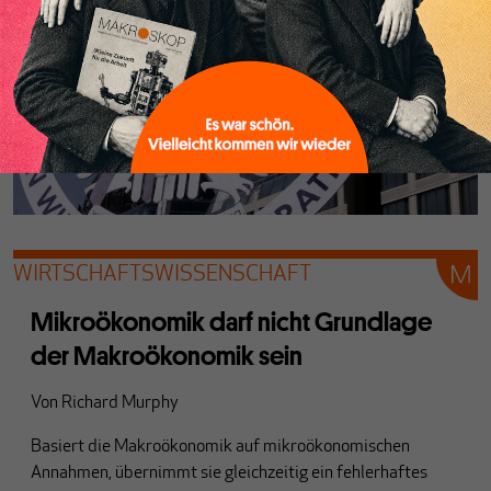
WIRTSCHAFTSWISSENSCHAFT
Mikroökonomik darf nicht Grundlage
der Makroökonomik sein
Von
Richard Murphy
Basiert die Makroökonomik auf mikroökonomischen
Annahmen, übernimmt sie gleichzeitig ein fehlerhaftes