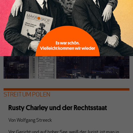
wenn es doch keinen Boykott seitens Gazprom gibt?
STREIT UM POLEN
Rusty Charley und der Rechtsstaat
Von
Wolfgang Streeck
Vor Gericht und auf hoher See, weiß der Jurist, ist man in