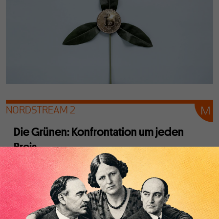
NORDSTREAM 2
Die Grünen: Konfrontation um jeden
Preis
Von
Franz Garnreiter
Die Gaspreise liegen höher als vor dem Corona-
Wirtschaftseinbruch. Die Schuld Putins, meinen die
Grünen. Woher aber kommen Knappheit und Preisanstieg,