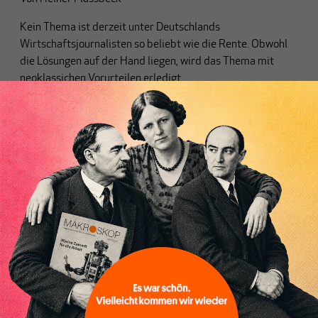
Kein Thema ist derzeit unter Deutschlands
Wirtschaftsjournalisten so beliebt wie die Rente. Obwohl
die Lösungen auf der Hand liegen, wird das Thema mit
neoklassichen Vorurteilen erledigt.
EU
Trüber Fischer, verfangen im eigenen
Netz
Von
Heiner Flassbeck
Joschka Fischer beklagt den Graben zwischen Deutschland
und dem Rest der Eurozone. Das ist dreist. Als
Außenminister unter Rot-Grün hat er selbst die
europäischen Partner an die Wand gefahren.